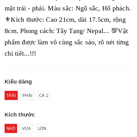
mặt trái - phải. Màu sắc: Ngũ sắc, Hổ phách.
⚜️Kích thước: Cao 21cm, dài 17.5cm, rộng
8cm. Phong cách: Tây Tạng/ Nepal... 💯Vật
phẩm được làm vô cùng sắc sảo, rõ nét từng
chi tiết...!!!
Kiểu dáng
TRÁI
PHẢI
CẢ 2
Kích thước
NHỎ
VỪA
LỚN