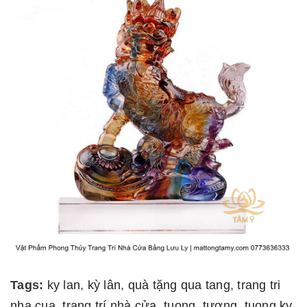
Tags:
ky lan
,
kỳ lân
,
quà tặng qua tang
,
trang tri
nha cua
,
trang trí nhà cửa
,
tuong
,
tượng
,
tuong ky