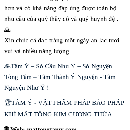
hơn và có khả năng đáp ứng được toàn bộ
nhu cầu của quý thầy cô và quý huynh đệ .
🙏
Xin chúc cả đạo tràng một ngày an lạc tươi
vui và nhiều năng lượng
🙏Tâm Ý – Sở Cầu Như Ý – Sở Nguyện
Tòng Tâm – Tâm Thành Ý Nguyện - Tâm
Nguyện Như Ý !
🏆TÂM Ý - VẬT PHẨM PHÁP BẢO PHÁP
KHÍ MẬT TÔNG KIM CƯƠNG THỪA
🌐 Web: mattongtamy.com