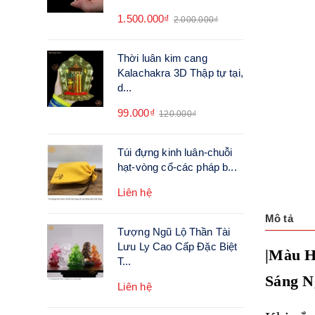
1.500.000₫
2.000.000₫
Thời luân kim cang
Kalachakra 3D Thập tự tại,
d...
99.000₫
120.000₫
Túi đựng kinh luân-chuỗi
hạt-vòng cổ-các pháp b...
Liên hệ
Mô tả
Tượng Ngũ Lộ Thần Tài
Lưu Ly Cao Cấp Đặc Biệt
|Màu H
T...
Sáng N
Liên hệ