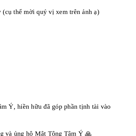
(cụ thể mời quý vị xem trên ảnh ạ)
m Ý, hiền hữu đã góp phần tịnh tài vào
ởng và ủng hộ Mật Tông Tâm Ý 🙏