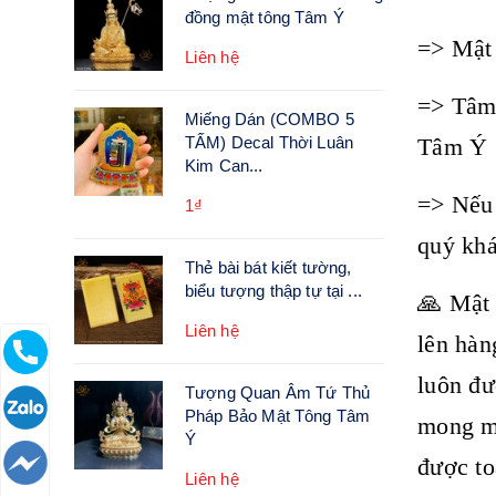
đồng mật tông Tâm Ý
=> Mật 
Liên hệ
=> Tâm 
Miếng Dán (COMBO 5
TẤM) Decal Thời Luân
Tâm Ý
Kim Can...
=> Nếu 
1₫
quý khá
Thẻ bài bát kiết tường,
biểu tượng thập tự tại ...
🙏 Mật 
Liên hệ
lên hàn
luôn đư
Tượng Quan Âm Tứ Thủ
Pháp Bảo Mật Tông Tâm
mong mỏ
Ý
được to
Liên hệ