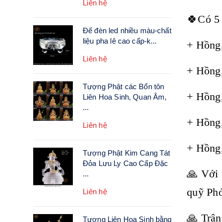
Liên hệ
🍀Có 5 
Đế đèn led nhiều màu-chất
liệu pha lê cao cấp-k...
+ Hồng
Liên hệ
+ Hồng
Tượng Phật các Bổn tôn
+ Hồng
Liên Hoa Sinh, Quan Âm,
...
+ Hồng
Liên hệ
+ Hồng,
Tượng Phật Kim Cang Tát
Đỏa Lưu Ly Cao Cấp Đặc
🙏 Với 
...
quỹ Ph
Liên hệ
🙏 Trân
Tượng Liên Hoa Sinh bằng