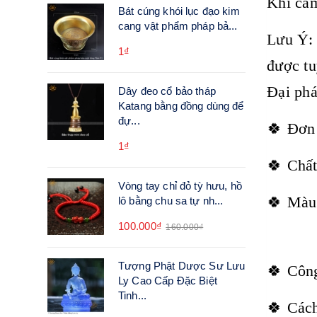
Khi cắm
Bát cúng khói lục đạo kim
cang vật phẩm pháp bả...
Lưu Ý: 
1₫
được tu
Đại phá
Dây đeo cổ bảo tháp
Katang bằng đồng dùng để
đự...
🍀 Đơn 
1₫
🍀 Chất
Vòng tay chỉ đỏ tỳ hưu, hồ
🍀 Màu
lô bằng chu sa tự nh...
100.000₫
160.000₫
Tượng Phật Dược Sư Lưu
🍀 Công
Ly Cao Cấp Đặc Biệt
Tinh...
🍀 Cách