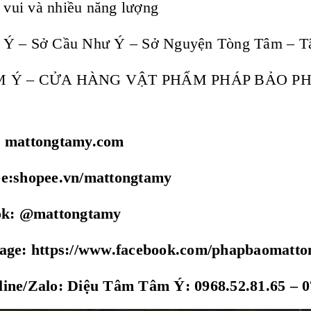
i vui và nhiều năng lượng
 Ý – Sở Cầu Như Ý – Sở Nguyện Tòng Tâm – T
M Ý – CỬA HÀNG VẬT PHẨM PHÁP BẢO P
: mattongtamy.com
ee:shopee.vn/mattongtamy
tok: @mattongtamy
page: https://www.facebook.com/phapbaomatt
ine/Zalo: Diệu Tâm Tâm Ý: 0968.52.81.65 – 0