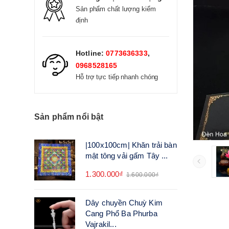
Sản phẩm chất lượng kiểm
định
Hotline:
0773636333
,
0968528165
Hỗ trợ tực tiếp nhanh chóng
Sản phẩm nổi bật
|100x100cm| Khăn trải bàn
mật tông vải gấm Tây ...
1.300.000₫
1.600.000₫
Dây chuyền Chuỳ Kim
Cang Phổ Ba Phurba
Vajrakil...