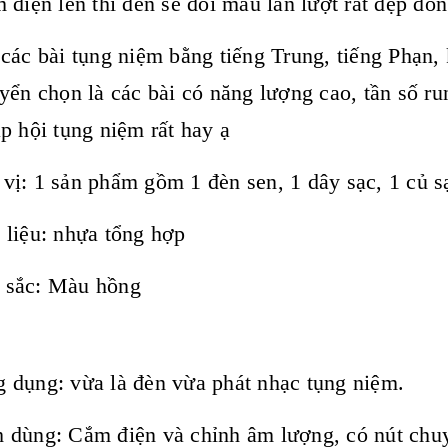
 điện lên thì đèn sẽ đổi màu lần lượt rất đẹp đồng
các bài tụng niệm bằng tiếng Trung, tiếng Phạn, 
yển chọn là các bài có năng lượng cao, tần số ru
p hội tụng niệm rất hay ạ
vị: 1 sản phẩm gồm 1 đèn sen, 1 dây sạc, 1 củ s
 liệu: nhựa tổng hợp
 sắc: Màu hồng
 dụng: vừa là đèn vừa phát nhạc tụng niệm.
 dùng: Cắm điện và chỉnh âm lượng, có nút chuy