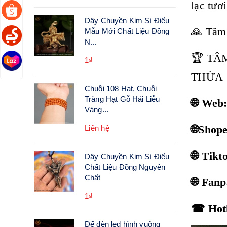
lạc tươ
Dây Chuyền Kim Sí Điểu
🙏 Tâm
Mẫu Mới Chất Liệu Đồng
N...
🏆 TÂ
1₫
THỪA
Chuỗi 108 Hạt, Chuỗi
Tràng Hạt Gỗ Hải Liễu
🌐 Web
Vàng...
🌐Shop
Liên hệ
🌐 Tik
Dây Chuyền Kim Sí Điểu
Chất Liệu Đồng Nguyên
Chất
🌐 Fan
1₫
☎ Hotl
Đế đèn led hình vuông