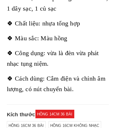
1 dây sạc, 1 củ sạc
🍀 Chất liệu: nhựa tổng hợp
🍀 Màu sắc: Màu hồng
🍀 Công dụng: vừa là đèn vừa phát
nhạc tụng niệm.
🍀 Cách dùng: Cắm điện và chỉnh âm
lượng, có nút chuyển bài.
Kích thước
HỒNG 14CM 36 BÀI
HỒNG 16CM 36 BÀI
HỒNG 16CM KHÔNG NHẠC