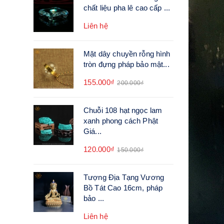
chất liệu pha lê cao cấp ...
Liên hệ
Mặt dây chuyền rỗng hình
tròn đựng pháp bảo mật...
155.000₫
200.000₫
Chuỗi 108 hạt ngọc lam
xanh phong cách Phật
Giá...
120.000₫
150.000₫
Tượng Địa Tạng Vương
Bồ Tát Cao 16cm, pháp
bảo ...
Liên hệ