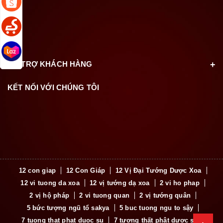
HỖ TRỢ KHÁCH HÀNG
KẾT NỐI VỚI CHÚNG TÔI
12 con giap
12 Con Giáp
12 Vị Đại Tướng Dược Xoa
12 vi tuong da xoa
12 vị tướng dạ xoa
2 vi ho phap
2 vị hộ pháp
2 vi tuong quan
2 vị tướng quân
5 bức tượng ngũ tổ sakya
5 buc tuong ngu to sậy
7 tuong that phat duoc su
7 tượng thất phật dược sư