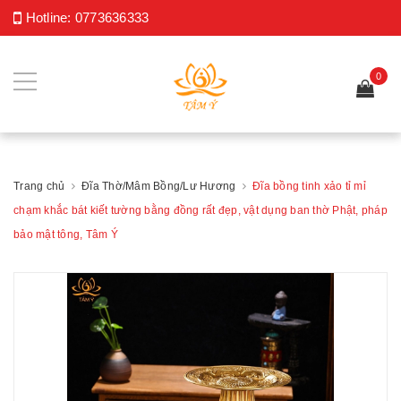
Hotline:
0773636333
0
Trang chủ
Đĩa Thờ/Mâm Bồng/Lư Hương
Đĩa bồng tinh xảo tỉ mỉ
chạm khắc bát kiết tường bằng đồng rất đẹp, vật dụng ban thờ Phật, pháp
bảo mật tông, Tâm Ý