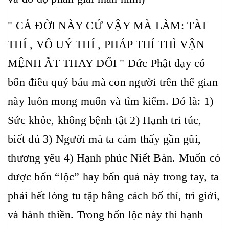
" CẢ ĐỜI NÀY CỨ VẬY MÀ LÀM: TÀI
THÍ , VÔ UÝ THÍ , PHÁP THÍ THÌ VẬN
MỆNH ẮT THAY ĐỔI " Đức Phật dạy có
bốn điều quý báu mà con người trên thế gian
này luôn mong muốn và tìm kiếm. Đó là: 1)
Sức khỏe, không bệnh tật 2) Hạnh tri túc,
biết đủ 3) Người mà ta cảm thấy gần gũi,
thương yêu 4) Hạnh phúc Niết Bàn. Muốn có
được bốn “lộc” hay bốn quả này trong tay, ta
phải hết lòng tu tập bằng cách bố thí, trì giới,
và hành thiền. Trong bốn lộc này thì hạnh