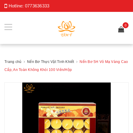
Hotline:
0773636333
0
Trang chủ
Nến Bơ Thực Vật Tinh Khiết
Nến Bơ 5H Vỏ Mạ Vàng Cao
Cấp, An Toàn Không Khói 100 Viên/Hộp