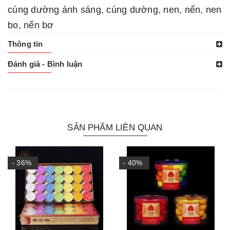
cúng dường ánh sáng
,
cúng dường
,
nen
,
nến
,
nen
bo
,
nến bơ
Thông tin
Đánh giá - Bình luận
SẢN PHẨM LIÊN QUAN
- 36%
- 40%