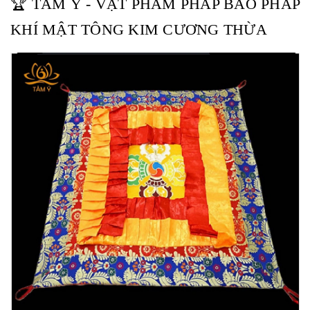
🏆 TÂM Ý - VẬT PHẨM PHÁP BẢO PHÁP
KHÍ MẬT TÔNG KIM CƯƠNG THỪA