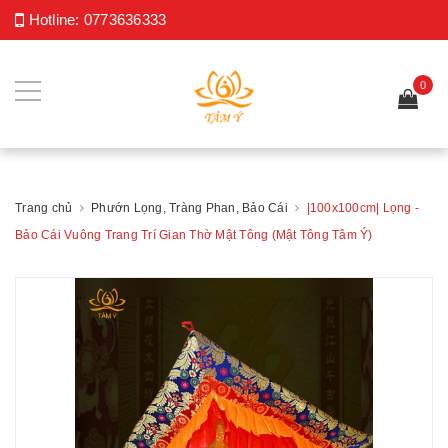
Hotline:
0773636333
0
Trang chủ
Phướn Lọng, Tràng Phan, Bảo Cái
|100x100cm| Lọng -
Bảo Cái Vuông Trang Trí Gian Thờ Mật Tông (Mật Tông Tâm Ý)