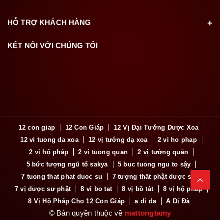
HỖ TRỢ KHÁCH HÀNG
KẾT NỐI VỚI CHÚNG TÔI
12 con giap
12 Con Giáp
12 Vị Đại Tướng Dược Xoa
12 vi tuong da xoa
12 vị tướng dạ xoa
2 vi ho phap
2 vị hộ pháp
2 vi tuong quan
2 vị tướng quân
5 bức tượng ngũ tổ sakya
5 buc tuong ngu to sậy
7 tuong that phat duoc su
7 tượng thất phật dược sư
7 vị dược sư phật
8 vi bo tat
8 vị bồ tát
8 vị hộ pháp
8 Vị Hộ Pháp Cho 12 Con Giáp
a di da
A Di Đà
© Bản quyền thuộc về
mattongtamy