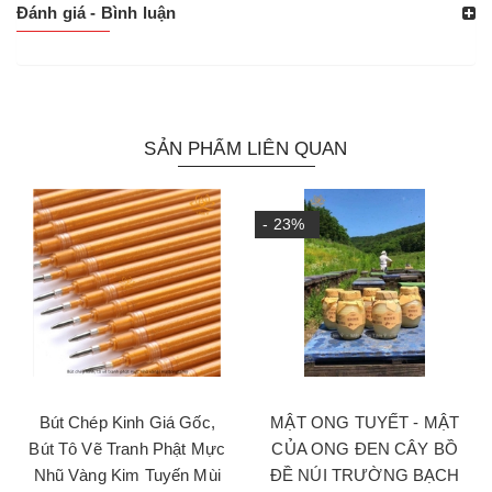
Đánh giá - Bình luận
SẢN PHẨM LIÊN QUAN
- 23%
Bút Chép Kinh Giá Gốc,
MẬT ONG TUYẾT - MẬT
Bút Tô Vẽ Tranh Phật Mực
CỦA ONG ĐEN CÂY BỒ
Nhũ Vàng Kim Tuyến Mùi
ĐỀ NÚI TRƯỜNG BẠCH