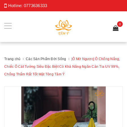
Hotline:
0773636333
0
Trang chủ
Các Sản Phẩm Đời Sống
|Ô Mở Ngược| Ô Chống Nắng,
Chiếc Ô Cát Tường Siêu Đặc Biệt Có Khả Năng Ngăn Cản Tia UV 99%,
Chống Thấm Rất Tốt Mật Tông Tâm Ý