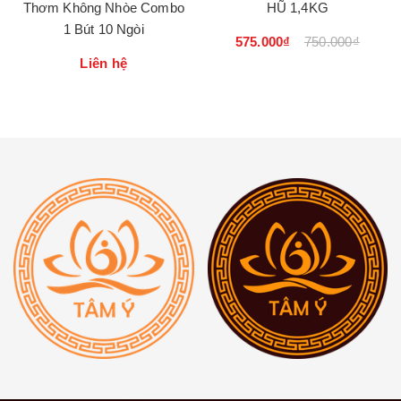
Thơm Không Nhòe Combo
HŨ 1,4KG
1 Bút 10 Ngòi
575.000₫
750.000₫
Liên hệ