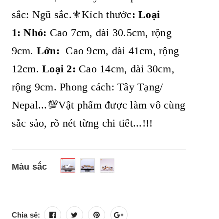
sắc: Ngũ sắc.⚜️Kích thước
:
Loại
1: Nhỏ:
Cao 7cm, dài 30.5cm, rộng
9cm.
Lớn:
Cao 9cm, dài 41cm, rộng
12cm.
Loại 2:
Cao 14cm, dài 30cm,
rộng 9cm. P
hong cách: Tây Tạng/
Nepal...💯Vật phẩm được làm vô cùng
sắc sảo, rõ nét từng chi tiết...!!!
Màu sắc
Chia sẻ: