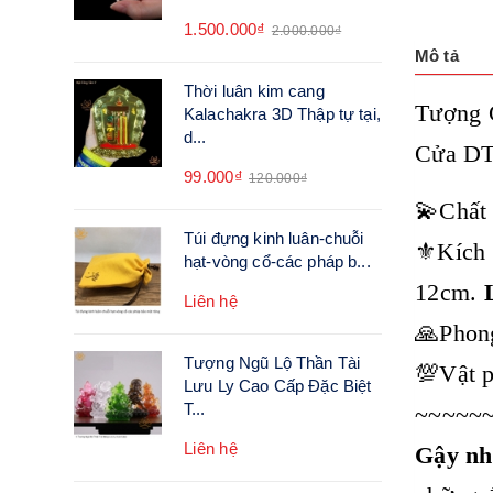
1.500.000₫
2.000.000₫
Mô tả
Thời luân kim cang
Tượng 
Kalachakra 3D Thập tự tại,
d...
Cửa D
99.000₫
120.000₫
💫Chất 
Túi đựng kinh luân-chuỗi
⚜️Kích
hạt-vòng cổ-các pháp b...
12cm.
Liên hệ
🙏Phong
Tượng Ngũ Lộ Thần Tài
💯Vật p
Lưu Ly Cao Cấp Đặc Biệt
T...
~~~~~
Liên hệ
Gậy nh