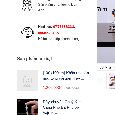
Sản phẩm chất lượng kiểm
định
Hotline:
0773636333
,
0968528165
Hỗ trợ tực tiếp nhanh chóng
Sản phẩm nổi bật
|100x100cm| Khăn trải bàn
mật tông vải gấm Tây ...
1.200.000₫
1.500.000₫
Dây chuyền Chuỳ Kim
Cang Phổ Ba Phurba
Vajrakil...