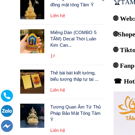
🏆TÂM
đồng mật tông Tâm Ý
Liên hệ
🌐 Web
Miếng Dán (COMBO 5
🌐Shop
TẤM) Decal Thời Luân
Kim Can...
🌐 Tik
1₫
🌐 Fan
Thẻ bài bát kiết tường,
biểu tượng thập tự tại ...
☎ Hotl
Liên hệ
Tượng Quan Âm Tứ Thủ
Pháp Bảo Mật Tông Tâm
Ý
Liên hệ