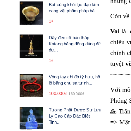
những đ
Bát cúng khói lục đạo kim
cang vật phẩm pháp bả...
Còn về
1₫
Voi
là l
Dây đeo cổ bảo tháp
chiêu v
Katang bằng đồng dùng để
đự...
chính c
1₫
tuyệt
v
~~~~~
Vòng tay chỉ đỏ tỳ hưu, hồ
lô bằng chu sa tự nh...
Với mỗi
100.000₫
160.000₫
Phóng 
Tượng Phật Dược Sư Lưu
🙏 Trân
Ly Cao Cấp Đặc Biệt
=> Mật 
Tinh...