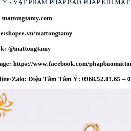
 Ý - VẬT PHẨM PHÁP BẢO PHÁP KHÍ MẬ
: mattongtamy.com
ee:shopee.vn/mattongtamy
tok: @mattongtamy
page: https://www.facebook.com/phapbaomatt
ine/Zalo: Diệu Tâm Tâm Ý: 0968.52.81.65 – 0