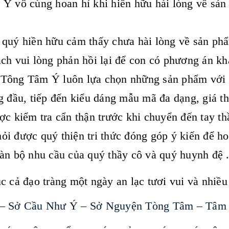
Ý vô cùng hoan hỉ khi hiền hữu hài lòng về sản
quý hiền hữu cảm thấy chưa hài lòng về sản phẩ
ch vui lòng phản hồi lại để con có phương án kh
Tông Tâm Ý luôn lựa chọn những sản phẩm với t
g đầu, tiếp đến kiểu dáng mẫu mã đa dạng, giá t
ợc kiểm tra cẩn thận trước khi chuyển đến tay th
i được quý thiện tri thức đóng góp ý kiến để h
àn bộ nhu cầu của quý thầy cô và quý huynh đệ 
c cả đạo tràng một ngày an lạc tươi vui và nhiề
– Sở Cầu Như Ý – Sở Nguyện Tòng Tâm – Tâm