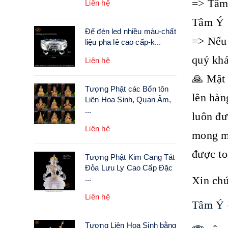
=> Tâm 
Liên hệ
Tâm Ý
Đế đèn led nhiều màu-chất
=> Nếu 
liệu pha lê cao cấp-k...
quý khá
Liên hệ
🙏 Mật 
Tượng Phật các Bổn tôn
lên hàn
Liên Hoa Sinh, Quan Âm,
...
luôn đư
Liên hệ
mong mỏ
được to
Tượng Phật Kim Cang Tát
Đỏa Lưu Ly Cao Cấp Đặc
...
Xin chú
Liên hệ
Tâm Ý 
Tượng Liên Hoa Sinh bằng