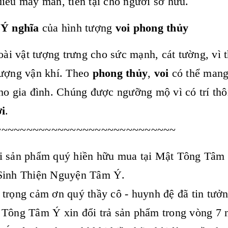
iều may mắn, tiền tại cho người sở hữu.
Ý nghĩa
của hình tượng
voi phong thủy
oài vật tượng trưng cho sức mạnh, cát tường, vì
ượng vận khí. Theo
phong thủy
,
voi
có thể mang
ho gia đình. Chúng được ngưỡng mộ vì có trí t
ời
.
~~~~~~~~~~~~~~~~~~~~~~~~~~~~~
 sản phẩm quý hiền hữu mua tại Mật Tông Tâm Ý
Sinh Thiện Nguyện Tâm Ý.
 trọng cảm ơn quý thầy cô - huynh đệ đã tin t
Tông Tâm Ý xin đổi trả sản phẩm trong vòng 7 n