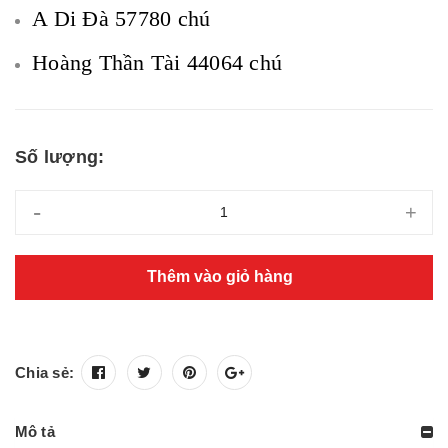
A Di Đà 57780 chú
Hoàng Thần Tài 44064 chú
Số lượng:
-
+
Thêm vào giỏ hàng
Chia sẻ:
Mô tả