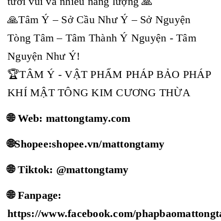
tươi vui và nhiều năng lượng 🙏
🙏Tâm Ý – Sở Cầu Như Ý – Sở Nguyện
Tòng Tâm – Tâm Thành Ý Nguyện - Tâm
Nguyện Như Ý!
🏆TÂM Ý - VẬT PHẨM PHÁP BẢO PHÁP
KHÍ MẬT TÔNG KIM CƯƠNG THỪA
🌐 Web: mattongtamy.com
🌐Shopee:shopee.vn/mattongtamy
🌐 Tiktok: @mattongtamy
🌐 Fanpage:
https://www.facebook.com/phapbaomattong