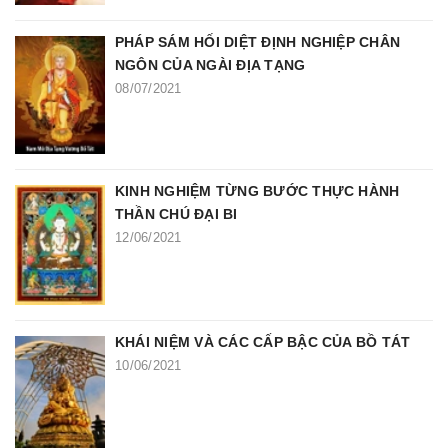
PHÁP SÁM HỐI DIỆT ĐỊNH NGHIỆP CHÂN
NGÔN CỦA NGÀI ĐỊA TẠNG
08/07/2021
KINH NGHIỆM TỪNG BƯỚC THỰC HÀNH
THẦN CHÚ ĐẠI BI
12/06/2021
KHÁI NIỆM VÀ CÁC CẤP BẬC CỦA BỒ TÁT
10/06/2021