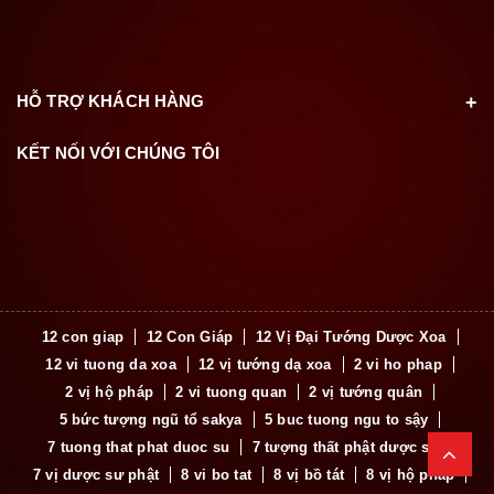
HỖ TRỢ KHÁCH HÀNG
KẾT NỐI VỚI CHÚNG TÔI
12 con giap
12 Con Giáp
12 Vị Đại Tướng Dược Xoa
12 vi tuong da xoa
12 vị tướng dạ xoa
2 vi ho phap
2 vị hộ pháp
2 vi tuong quan
2 vị tướng quân
5 bức tượng ngũ tổ sakya
5 buc tuong ngu to sậy
7 tuong that phat duoc su
7 tượng thất phật dược sư
7 vị dược sư phật
8 vi bo tat
8 vị bồ tát
8 vị hộ pháp