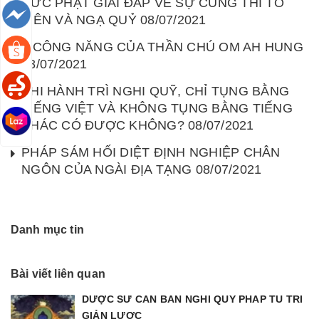
ĐỨC PHẬT GIẢI ĐÁP VỀ SỰ CÚNG THÍ TỔ
TIÊN VÀ NGẠ QUỶ 08/07/2021
9 CÔNG NĂNG CỦA THẦN CHÚ OM AH HUNG
08/07/2021
KHI HÀNH TRÌ NGHI QUỸ, CHỈ TỤNG BẰNG
TIẾNG VIỆT VÀ KHÔNG TỤNG BẰNG TIẾNG
KHÁC CÓ ĐƯỢC KHÔNG? 08/07/2021
PHÁP SÁM HỐI DIỆT ĐỊNH NGHIỆP CHÂN
NGÔN CỦA NGÀI ĐỊA TẠNG 08/07/2021
Danh mục tin
Bài viết liên quan
DƯỢC SƯ CĂN BẢN NGHI QUỸ PHÁP TU TRÌ
GIẢN LƯỢC