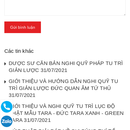
Gửi bình luận
Các tin khác
DƯỢC SƯ CĂN BẢN NGHI QUỸ PHÁP TU TRÌ
GIẢN LƯỢC 31/07/2021
GIỚI THIỆU VÀ HƯỚNG DẪN NGHI QUỸ TU
TRÌ GIẢN LƯỢC ĐỨC QUAN ÂM TỨ THỦ
31/07/2021
GIỚI THIỆU VÀ NGHI QUỸ TU TRÌ LỤC ĐỘ
PHẬT MẪU TARA - ĐỨC TARA XANH - GREEN
TARA 31/07/2021