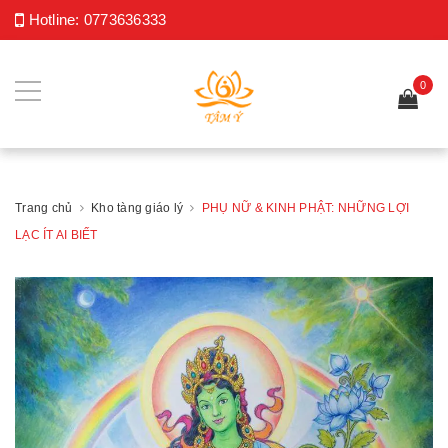
Hotline:
0773636333
0
Trang chủ
Kho tàng giáo lý
PHỤ NỮ & KINH PHẬT: NHỮNG LỢI
LẠC ÍT AI BIẾT