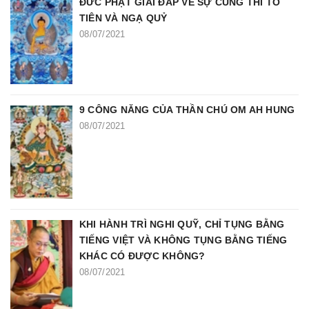
ĐỨC PHẬT GIẢI ĐÁP VỀ SỰ CÚNG THÍ TỔ
TIÊN VÀ NGẠ QUỶ
08/07/2021
9 CÔNG NĂNG CỦA THẦN CHÚ OM AH HUNG
08/07/2021
KHI HÀNH TRÌ NGHI QUỸ, CHỈ TỤNG BẰNG
TIẾNG VIỆT VÀ KHÔNG TỤNG BẰNG TIẾNG
KHÁC CÓ ĐƯỢC KHÔNG?
08/07/2021