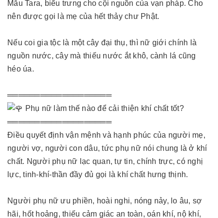
Mẫu Tara, biểu trưng cho cội nguồn của vạn pháp. Cho
nên được gọi là mẹ của hết thảy chư Phật.
Nếu coi gia tộc là một cây đại thụ, thì nữ giới chính là
nguồn nước, cây mà thiếu nước ắt khô, cành lá cũng
héo úa.
═══════════════════
Phụ nữ làm thế nào để cải thiện khí chất tốt?
═══════════════════
Điều quyết định vận mệnh và hạnh phúc của người mẹ,
người vợ, người con dâu, tức phụ nữ nói chung là ở khí
chất. Người phụ nữ lạc quan, tự tin, chính trực, có nghị
lực, tinh-khí-thần đầy đủ gọi là khí chất hưng thịnh.
Người phụ nữ ưu phiền, hoài nghi, nóng nảy, lo âu, sợ
hãi, hốt hoảng, thiếu cảm giác an toàn, oán khí, nộ khí,