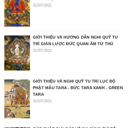
31/07/2021
GIỚI THIỆU VÀ HƯỚNG DẪN NGHI QUỸ TU
TRÌ GIẢN LƯỢC ĐỨC QUAN ÂM TỨ THỦ
31/07/2021
GIỚI THIỆU VÀ NGHI QUỸ TU TRÌ LỤC ĐỘ
PHẬT MẪU TARA - ĐỨC TARA XANH - GREEN
TARA
31/07/2021