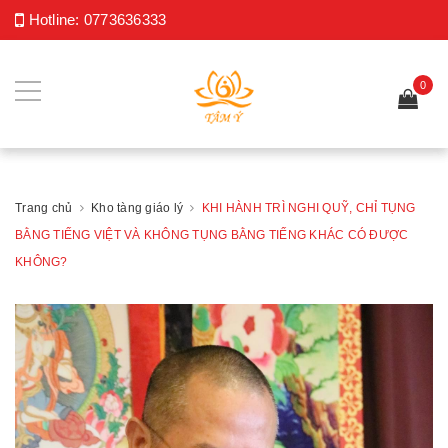
Hotline:
0773636333
0
Trang chủ
Kho tàng giáo lý
KHI HÀNH TRÌ NGHI QUỸ, CHỈ TỤNG
BẰNG TIẾNG VIỆT VÀ KHÔNG TỤNG BẰNG TIẾNG KHÁC CÓ ĐƯỢC
KHÔNG?