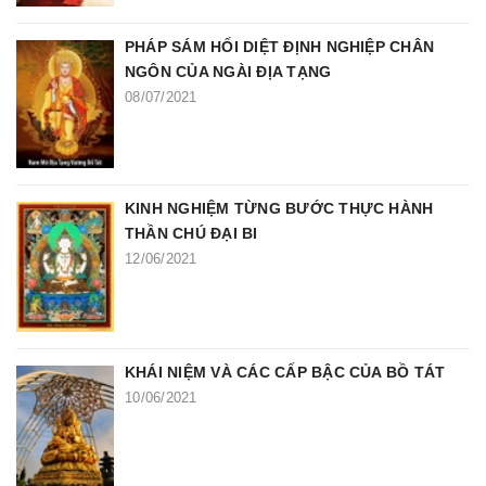
PHÁP SÁM HỐI DIỆT ĐỊNH NGHIỆP CHÂN
NGÔN CỦA NGÀI ĐỊA TẠNG
08/07/2021
KINH NGHIỆM TỪNG BƯỚC THỰC HÀNH
THẦN CHÚ ĐẠI BI
12/06/2021
KHÁI NIỆM VÀ CÁC CẤP BẬC CỦA BỒ TÁT
10/06/2021