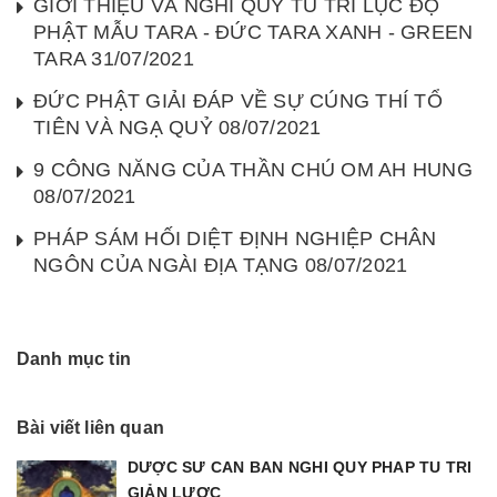
GIỚI THIỆU VÀ NGHI QUỸ TU TRÌ LỤC ĐỘ
PHẬT MẪU TARA - ĐỨC TARA XANH - GREEN
TARA 31/07/2021
ĐỨC PHẬT GIẢI ĐÁP VỀ SỰ CÚNG THÍ TỔ
TIÊN VÀ NGẠ QUỶ 08/07/2021
9 CÔNG NĂNG CỦA THẦN CHÚ OM AH HUNG
08/07/2021
PHÁP SÁM HỐI DIỆT ĐỊNH NGHIỆP CHÂN
NGÔN CỦA NGÀI ĐỊA TẠNG 08/07/2021
Danh mục tin
Bài viết liên quan
DƯỢC SƯ CĂN BẢN NGHI QUỸ PHÁP TU TRÌ
GIẢN LƯỢC