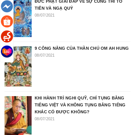
ĐỨC PHẬT GIẢI ĐÁP VỀ SỰ CÚNG THÍ TỔ
TIÊN VÀ NGẠ QUỶ
08/07/2021
9 CÔNG NĂNG CỦA THẦN CHÚ OM AH HUNG
08/07/2021
KHI HÀNH TRÌ NGHI QUỸ, CHỈ TỤNG BẰNG
TIẾNG VIỆT VÀ KHÔNG TỤNG BẰNG TIẾNG
KHÁC CÓ ĐƯỢC KHÔNG?
08/07/2021