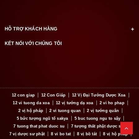
HỖ TRỢ KHÁCH HÀNG
KẾT NỐI VỚI CHÚNG TÔI
12 con giap
12 Con Giáp
12 Vị Đại Tướng Dược Xoa
12 vi tuong da xoa
12 vị tướng dạ xoa
2 vi ho phap
2 vị hộ pháp
2 vi tuong quan
2 vị tướng quân
5 bức tượng ngũ tổ sakya
5 buc tuong ngu to sậy
7 tuong that phat duoc su
7 tượng thất phật dược sư
7 vị dược sư phật
8 vi bo tat
8 vị bồ tát
8 vị hộ pháp