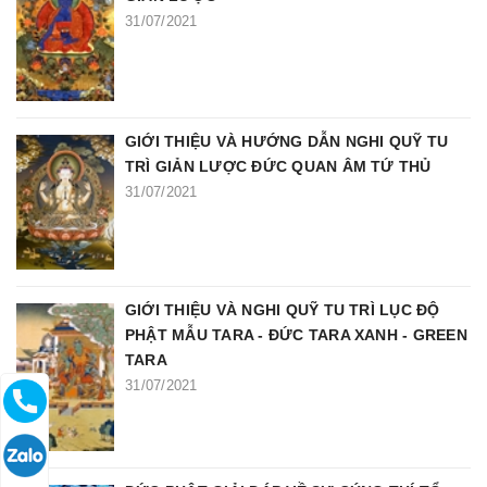
31/07/2021
GIỚI THIỆU VÀ HƯỚNG DẪN NGHI QUỸ TU
TRÌ GIẢN LƯỢC ĐỨC QUAN ÂM TỨ THỦ
31/07/2021
GIỚI THIỆU VÀ NGHI QUỸ TU TRÌ LỤC ĐỘ
PHẬT MẪU TARA - ĐỨC TARA XANH - GREEN
TARA
31/07/2021