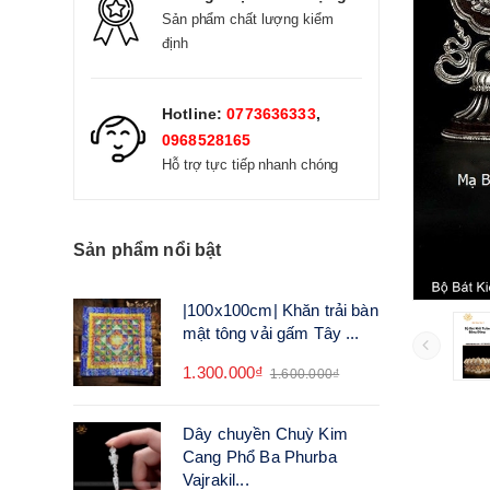
Sản phẩm chất lượng kiểm
định
Hotline:
0773636333
,
0968528165
Hỗ trợ tực tiếp nhanh chóng
Sản phẩm nổi bật
|100x100cm| Khăn trải bàn
mật tông vải gấm Tây ...
1.300.000₫
1.600.000₫
Dây chuyền Chuỳ Kim
Cang Phổ Ba Phurba
Vajrakil...