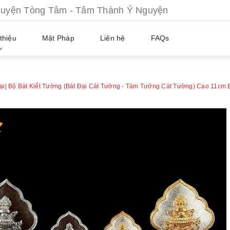
ện Tòng Tâm - Tâm Thành Ý Nguyện
thiệu
Mật Pháp
Liên hệ
FAQs
oại| Bộ Bát Kiết Tường (Bát Đại Cát Tường - Tám Tướng Cát Tường) Cao 11c