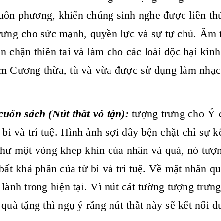
ôn phương, khiến chúng sinh nghe được liền thứ
rưng cho sức mạnh, quyền lực và sự tự chủ. Âm t
n chặn thiên tai và làm cho các loài độc hại kinh
m Cương thừa, tù và vừa được sử dụng làm nhạ
cuốn sách (Nút thắt vô tận):
tượng trưng cho Ý c
 bi và trí tuệ. Hình ảnh sợi dây bện chặt chỉ sự k
như một vòng khép khín của nhân và quả, nó tượn
 bất khả phân của từ bi và trí tuệ. Về mặt nhân qu
 lành trong hiện tại. Vì nút cát tường tượng trưng
 quà tặng thì ngụ ý rằng nút thắt này sẽ kết nối