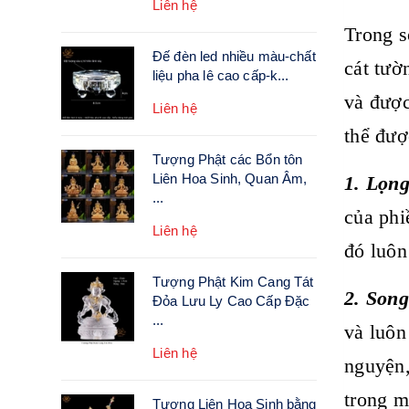
Liên hệ
Trong s
Đế đèn led nhiều màu-chất
cát tườ
liệu pha lê cao cấp-k...
và được
Liên hệ
thể đượ
Tượng Phật các Bổn tôn
Liên Hoa Sinh, Quan Âm,
1. Lọng
...
của phi
Liên hệ
đó luôn
Tượng Phật Kim Cang Tát
2. Son
Đỏa Lưu Ly Cao Cấp Đặc
...
và luôn
Liên hệ
nguyện,
trong m
Tượng Liên Hoa Sinh bằng