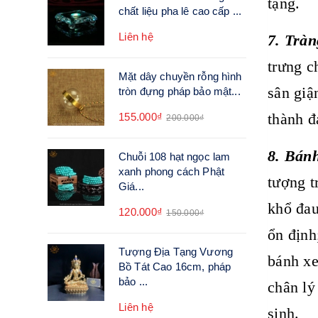
tặng.
chất liệu pha lê cao cấp ...
Liên hệ
7. Tràn
trưng c
Mặt dây chuyền rỗng hình
sân giậ
tròn đựng pháp bảo mật...
thành đ
155.000₫
200.000₫
8. Bán
Chuỗi 108 hạt ngọc lam
xanh phong cách Phật
tượng t
Giá...
khổ đau
120.000₫
150.000₫
ổn định
Tượng Địa Tạng Vương
bánh xe
Bồ Tát Cao 16cm, pháp
bảo ...
chân lý
Liên hệ
sinh.