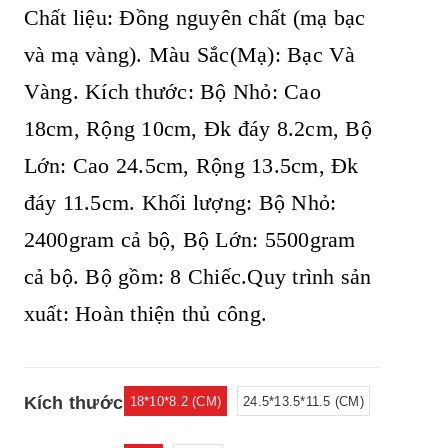
Chất liệu: Đồng nguyên chất (mạ bạc
và mạ vàng).
Màu Sắc(Mạ): Bạc Và
Vàng. Kích thước: Bộ Nhỏ: Cao
18cm, Rộng 10cm, Đk đáy 8.2cm, Bộ
Lớn: Cao 24.5cm, Rộng 13.5cm, Đk
đáy 11.5cm. Khối lượng: Bộ Nhỏ:
2400gram cả bộ, Bộ Lớn: 5500gram
cả bộ. Bộ gồm: 8 Chiếc.Quy trình sản
xuất: Hoàn thiện thủ công.
Kích thước
18*10*8.2 (CM)
24.5*13.5*11.5 (CM)