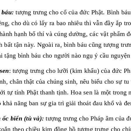
 báu:
tượng trưng cho cổ của đức Phật. Bình báu
iêng, cho dù có lấy ra bao nhiêu thì vẫn đầy ắp 
 hành hạnh bố thí và cúng dường, các vật phẩm 
h bất tận này. Ngoài ra, bình báu cũng tượng trư
i tặng bình báu cho người nào ngụ ý cầu nguyện
 sen
: tượng trưng cho lưỡi (kim khẩu) của đức Ph
ịnh, chân thật của chúng sinh, nêu biểu cho sự tu
với tự tính Phật thanh tịnh. Hoa sen là một trong
ó khả năng ban sự gia trì giải thoát đau khổ và 
 ốc biển (tù và):
tượng trưng cho Pháp âm của đứ
oắn theo chiều kim đồng hồ tượng trưng cho chí