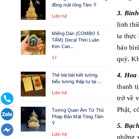
đồng mật tông Tâm Ý
3
. B
ình
Liên hệ
linh th
Miếng Dán (COMBO 5
ta thực
TẤM) Decal Thời Luân
bảo bìn
Kim Can...
1₫
quý. Kh
4. Hoa
Thẻ bài bát kiết tường,
biểu tượng thập tự tại ...
thanh t
Liên hệ
trở về 
Phật, c
Tượng Quan Âm Tứ Thủ
Pháp Bảo Mật Tông Tâm
Ý
5. Bạch
Liên hệ
những x