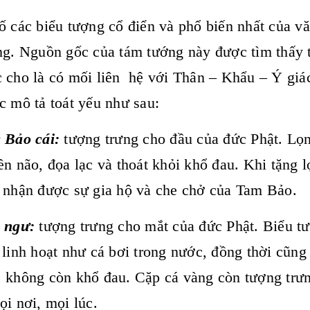
ố các biểu tượng cổ điển và phổ biến nhất của v
ng. Nguồn gốc của tám tướng này được tìm thấy 
 cho là có mối liên hệ với Thân – Khẩu – Ý giá
c mô tả toát yếu như sau:
 Bảo cái:
tượng trưng cho đầu của đức Phật. Lọng
ền não, đọa lạc và thoát khỏi khổ đau. Khi tặng 
 nhận được sự gia hộ và che chở của Tam Bảo.
g ngư:
tượng trưng cho mắt của đức Phật. Biểu tư
 linh hoạt như cá bơi trong nước, đồng thời cũng 
 không còn khổ đau. Cặp cá vàng còn tượng trưng c
ọi nơi, mọi lúc.