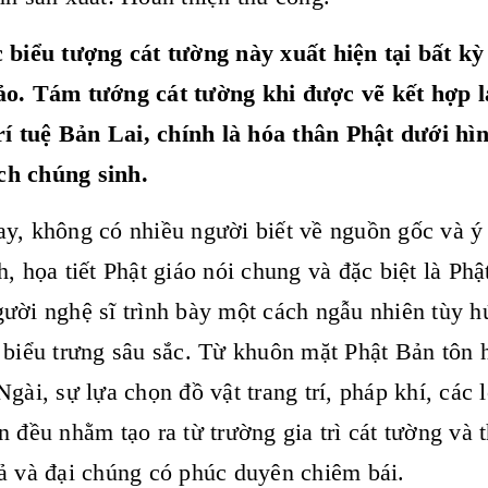
 biểu tượng cát tường này xuất hiện tại bất kỳ 
o. Tám tướng cát tường khi được vẽ kết hợp l
trí tuệ Bản Lai, chính là hóa thân Phật dưới h
 ích chúng sinh.
y, không có nhiều người biết về nguồn gốc và ý 
h, họa tiết Phật giáo nói chung và đặc biệt là P
ười nghệ sĩ trình bày một cách ngẫu nhiên tùy 
 biểu trưng sâu sắc. Từ khuôn mặt Phật Bản tôn h
Ngài, sự lựa chọn đồ vật trang trí, pháp khí, các
n đều nhằm tạo ra từ trường gia trì cát tường và 
ả và đại chúng có phúc duyên chiêm bái.