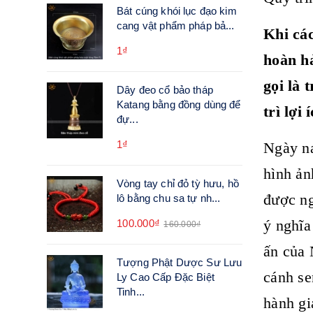
Bát cúng khói lục đạo kim
cang vật phẩm pháp bả...
Khi các
1₫
hoàn hả
gọi là 
Dây đeo cổ bảo tháp
Katang bằng đồng dùng để
trì lợi
đự...
1₫
Ngày na
hình ản
Vòng tay chỉ đỏ tỳ hưu, hồ
được ng
lô bằng chu sa tự nh...
ý nghĩa
100.000₫
160.000₫
ấn của 
Tượng Phật Dược Sư Lưu
cánh se
Ly Cao Cấp Đặc Biệt
Tinh...
hành gi