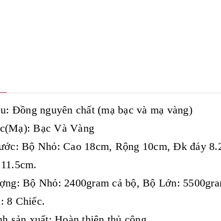
ệu: Đồng nguyên chất (mạ bạc và mạ vàng)
c(Mạ): Bạc Và Vàng
hước: Bộ Nhỏ: Cao 18cm, Rộng 10cm, Đk đáy 8.
 11.5cm.
ượng: Bộ Nhỏ: 2400gram cả bộ, Bộ Lớn: 5500gra
 8 Chiếc.
nh sản xuất: Hoàn thiện thủ công.