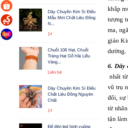
khắp mu
Dây Chuyền Kim Sí Điểu
Mẫu Mới Chất Liệu Đồng
tượng t
N...
ma, ngă
1₫
giáo Ki
Chuỗi 108 Hạt, Chuỗi
dường.
Tràng Hạt Gỗ Hải Liễu
Vàng...
6. Dây 
Liên hệ
nhất từ
vũ trụ 
Dây Chuyền Kim Sí Điểu
Chất Liệu Đồng Nguyên
đối, sự
Chất
từ nhân
1₫
tận làm
Đế đèn led hình vuông