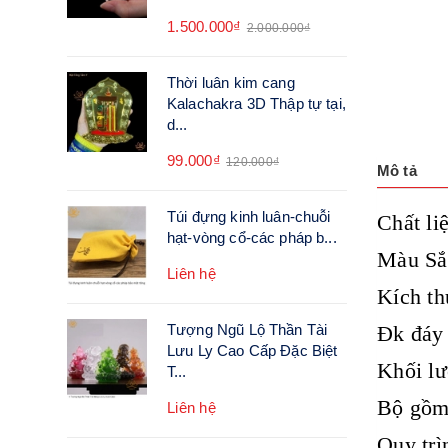
1.500.000₫
2.000.000₫
Thời luân kim cang
Kalachakra 3D Thập tự tại,
d...
99.000₫
120.000₫
Mô tả
Túi đựng kinh luân-chuỗi
Chất li
hạt-vòng cổ-các pháp b...
Màu Sắ
Liên hệ
Kích t
Tượng Ngũ Lộ Thần Tài
Đk đáy
Lưu Ly Cao Cấp Đặc Biệt
Khối l
T...
Bộ gồm:
Liên hệ
Quy trì