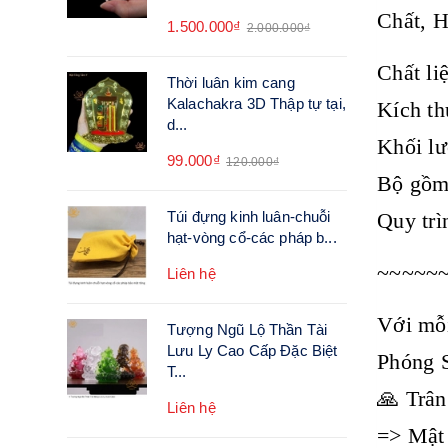
Chất, 
1.500.000₫
2.000.000₫
Chất li
Thời luân kim cang
Kalachakra 3D Thập tự tại,
Kích t
d...
Khối lư
99.000₫
120.000₫
Bộ gồm:
Quy trì
Túi đựng kinh luân-chuỗi
hạt-vòng cổ-các pháp b...
~~~~~
Liên hệ
Với mỗi
Tượng Ngũ Lộ Thần Tài
Lưu Ly Cao Cấp Đặc Biệt
Phóng 
T...
🙏 Trân
Liên hệ
=> Mật 