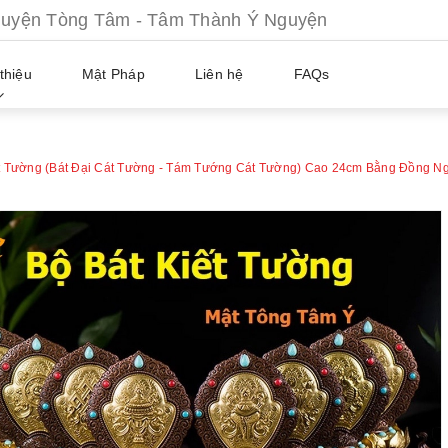
ện Tòng Tâm - Tâm Thành Ý Nguyện
thiệu
Mật Pháp
Liên hệ
FAQs
ết Tường (Bát Đại Cát Tường - Tám Tướng Cát Tường) Cao 24cm Bằng Đồng N