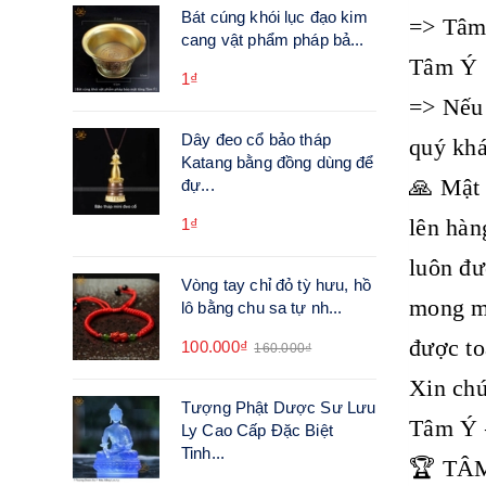
Bát cúng khói lục đạo kim
=> Tâm 
cang vật phẩm pháp bả...
Tâm Ý
1₫
=> Nếu 
Dây đeo cổ bảo tháp
quý khá
Katang bằng đồng dùng để
🙏 Mật 
đự...
lên hàn
1₫
luôn đư
Vòng tay chỉ đỏ tỳ hưu, hồ
mong mỏ
lô bằng chu sa tự nh...
được to
100.000₫
160.000₫
Xin chú
Tượng Phật Dược Sư Lưu
Tâm Ý 
Ly Cao Cấp Đặc Biệt
Tinh...
🏆 TÂ