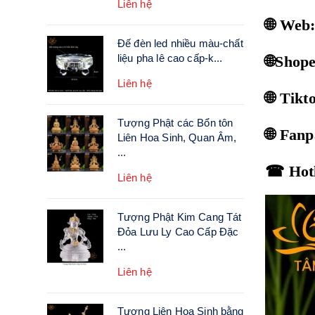
Liên hệ
🌐 Web
Đế đèn led nhiều màu-chất
liệu pha lê cao cấp-k...
🌐Shop
Liên hệ
🌐 Tik
Tượng Phật các Bổn tôn
🌐 Fan
Liên Hoa Sinh, Quan Âm,
...
☎ Hotl
Liên hệ
Tượng Phật Kim Cang Tát
Đỏa Lưu Ly Cao Cấp Đặc
...
Liên hệ
Tượng Liên Hoa Sinh bằng