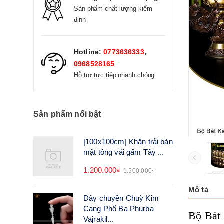
Sản phẩm chất lượng kiểm
định
Hotline:
0773636333
,
0968528165
Hỗ trợ tực tiếp nhanh chóng
Sản phẩm nổi bật
|100x100cm| Khăn trải bàn
mật tông vải gấm Tây ...
1.200.000₫
1.500.000₫
Mô tả
Dây chuyền Chuỳ Kim
Cang Phổ Ba Phurba
Bộ Bát
Vajrakil...