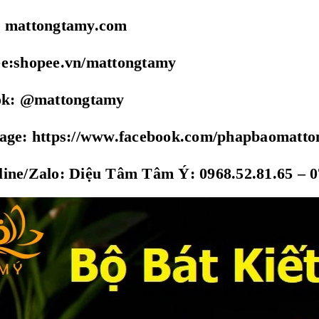
: mattongtamy.com
ee:shopee.vn/mattongtamy
tok: @mattongtamy
page: https://www.facebook.com/phapbaomatt
ine/Zalo: Diệu Tâm Tâm Ý: 0968.52.81.65 – 0