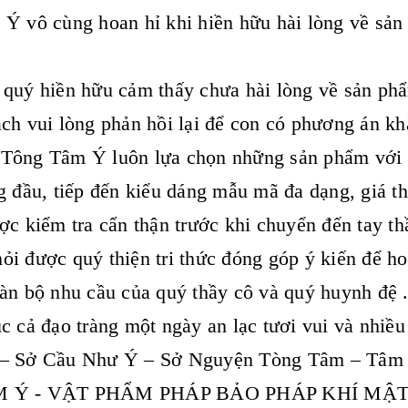
Ý vô cùng hoan hỉ khi hiền hữu hài lòng về sản
quý hiền hữu cảm thấy chưa hài lòng về sản phẩ
ch vui lòng phản hồi lại để con có phương án kh
Tông Tâm Ý luôn lựa chọn những sản phẩm với t
g đầu, tiếp đến kiểu dáng mẫu mã đa dạng, giá t
ợc kiểm tra cẩn thận trước khi chuyển đến tay th
i được quý thiện tri thức đóng góp ý kiến để h
àn bộ nhu cầu của quý thầy cô và quý huynh đệ 
c cả đạo tràng một ngày an lạc tươi vui và nhiề
– Sở Cầu Như Ý – Sở Nguyện Tòng Tâm – Tâm
M Ý - VẬT PHẨM PHÁP BẢO PHÁP KHÍ M