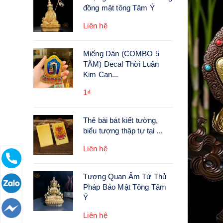
đồng mật tông Tâm Ý
Liên hệ
Miếng Dán (COMBO 5
TẤM) Decal Thời Luân
Kim Can...
1₫
Thẻ bài bát kiết tường,
biểu tượng thập tự tại ...
Liên hệ
Tượng Quan Âm Tứ Thủ
Pháp Bảo Mật Tông Tâm
Ý
Liên hệ