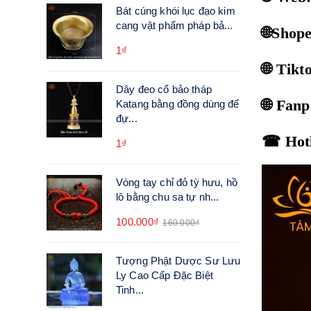
Bát cúng khói lục đạo kim
cang vật phẩm pháp bả...
🌐Shop
1₫
🌐 Tik
Dây đeo cổ bảo tháp
🌐 Fan
Katang bằng đồng dùng để
đự...
☎ Hotl
1₫
Vòng tay chỉ đỏ tỳ hưu, hồ
lô bằng chu sa tự nh...
100.000₫
160.000₫
Tượng Phật Dược Sư Lưu
Ly Cao Cấp Đặc Biệt
Tinh...