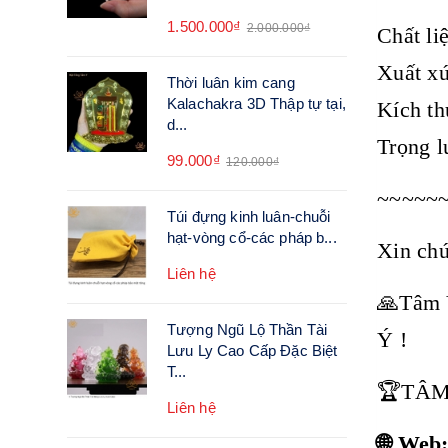
1.500.000₫
2.000.000₫
Chất li
Xuất x
Thời luân kim cang
Kalachakra 3D Thập tự tại,
Kích t
d...
Trọng l
99.000₫
120.000₫
~~~~~
Túi đựng kinh luân-chuỗi
hạt-vòng cổ-các pháp b...
Xin chú
Liên hệ
🙏Tâm 
Tượng Ngũ Lộ Thần Tài
Ý !
Lưu Ly Cao Cấp Đặc Biệt
T...
🏆TÂM
Liên hệ
🌐 Web