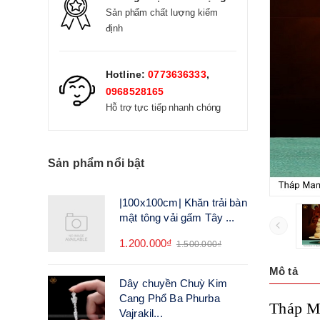
Sản phẩm chất lượng kiểm
định
Hotline:
0773636333
,
0968528165
Hỗ trợ tực tiếp nhanh chóng
Sản phẩm nổi bật
|100x100cm| Khăn trải bàn
mật tông vải gấm Tây ...
1.200.000₫
1.500.000₫
Mô tả
Dây chuyền Chuỳ Kim
Cang Phổ Ba Phurba
Tháp M
Vajrakil...