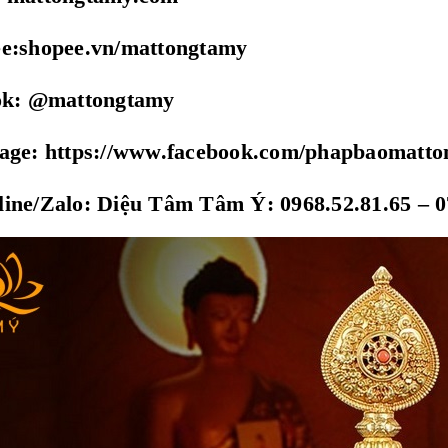
ee:shopee.vn/mattongtamy
tok: @mattongtamy
page: https://www.facebook.com/phapbaomatt
ine/Zalo: Diệu Tâm Tâm Ý: 0968.52.81.65 – 0