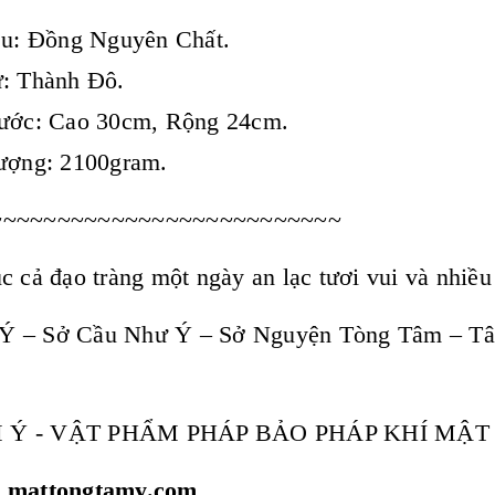
ệu: Đồng Nguyên Chất.
ứ: Thành Đô.
hước: Cao 30cm, Rộng 24cm.
ượng: 2100gram.
~~~~~~~~~~~~~~~~~~~~~~~~~~
c cả đạo tràng một ngày an lạc tươi vui và nhiề
Ý – Sở Cầu Như Ý – Sở Nguyện Tòng Tâm – T
 Ý - VẬT PHẨM PHÁP BẢO PHÁP KHÍ MẬ
: mattongtamy.com