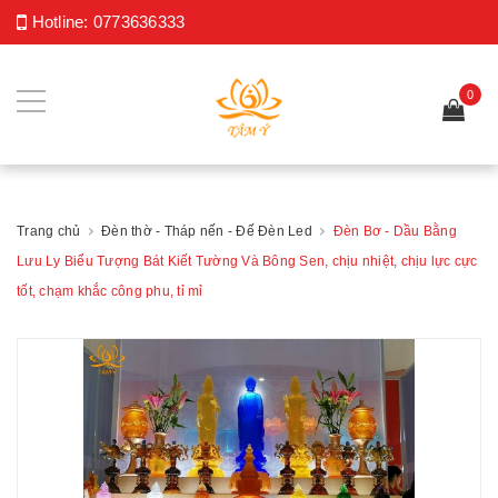
Hotline:
0773636333
0
Trang chủ
Đèn thờ - Tháp nến - Đế Đèn Led
Đèn Bơ - Dầu Bằng
Lưu Ly Biểu Tượng Bát Kiết Tường Và Bông Sen, chịu nhiệt, chịu lực cực
tốt, chạm khắc công phu, tỉ mỉ