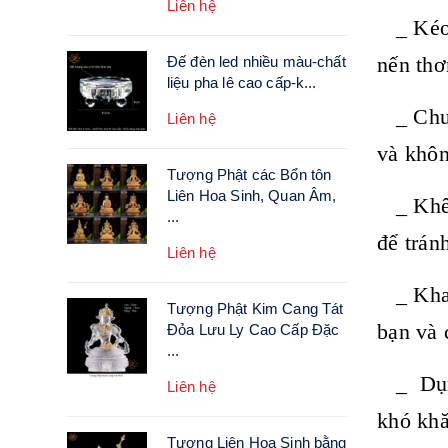
Liên hệ
_ Kéo c
nến thơ
Đế đèn led nhiều màu-chất
liệu pha lê cao cấp-k...
_ Chuôn
Liên hệ
và khôn
Tượng Phật các Bổn tôn
Liên Hoa Sinh, Quan Âm,
_ Khêu:
...
để trán
Liên hệ
_ Khay 
Tượng Phật Kim Cang Tát
bạn và 
Đỏa Lưu Ly Cao Cấp Đặc
...
_ Dụng 
Liên hệ
khó khă
Tượng Liên Hoa Sinh bằng