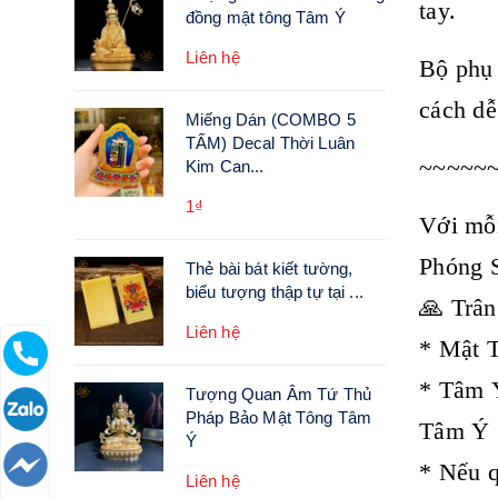
tay.
đồng mật tông Tâm Ý
Liên hệ
Bộ phụ 
cách dễ
Miếng Dán (COMBO 5
TẤM) Decal Thời Luân
~~~~~
Kim Can...
1₫
Với mỗi
Phóng 
Thẻ bài bát kiết tường,
biểu tượng thập tự tại ...
🙏 Trân
Liên hệ
* Mật T
* Tâm Ý
Tượng Quan Âm Tứ Thủ
Pháp Bảo Mật Tông Tâm
Tâm Ý
Ý
* Nếu q
Liên hệ