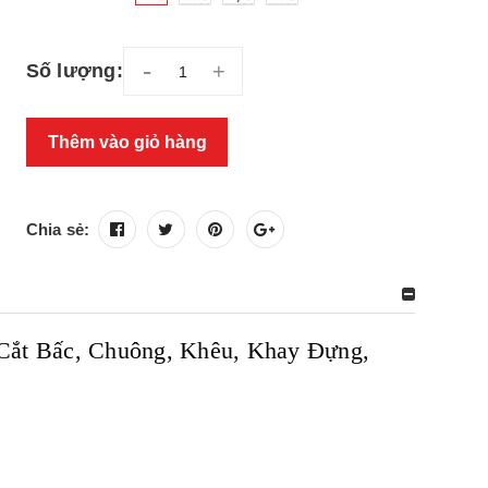
-
+
Số lượng:
Thêm vào giỏ hàng
Chia sẻ:
ắt Bấc, Chuông, Khêu, Khay Đựng,