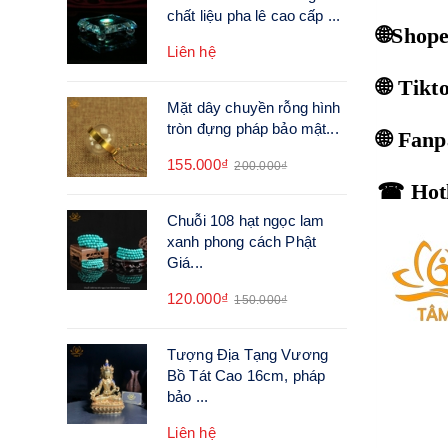
chất liệu pha lê cao cấp ...
🌐Shop
Liên hệ
🌐 Tik
Mặt dây chuyền rỗng hình
tròn đựng pháp bảo mật...
🌐 Fan
155.000₫
200.000₫
☎ Hotl
Chuỗi 108 hạt ngọc lam
xanh phong cách Phật
Giá...
120.000₫
150.000₫
Tượng Địa Tạng Vương
Bồ Tát Cao 16cm, pháp
bảo ...
Liên hệ