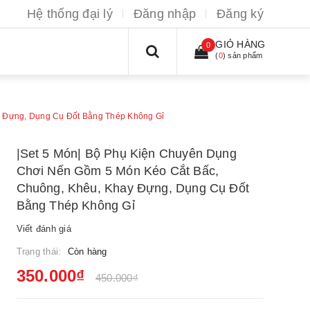
Hệ thống đại lý
Đăng nhập
Đăng ký
GIỎ HÀNG
0
(
0
) sản phẩm
y Đựng, Dụng Cụ Đốt Bằng Thép Không Gỉ
|Set 5 Món| Bộ Phụ Kiện Chuyên Dụng
Chơi Nến Gồm 5 Món Kéo Cắt Bấc,
Chuông, Khêu, Khay Đựng, Dụng Cụ Đốt
Bằng Thép Không Gỉ
Viết đánh giá
Trạng thái:
Còn hàng
350.000₫
450.000₫