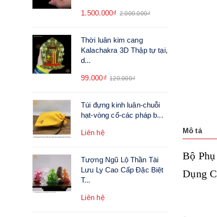
1.500.000₫
2.000.000₫
Thời luân kim cang
Kalachakra 3D Thập tự tại,
d...
99.000₫
120.000₫
Túi đựng kinh luân-chuỗi
hạt-vòng cổ-các pháp b...
Mô tả
Liên hệ
Bộ Phụ
Tượng Ngũ Lộ Thần Tài
Lưu Ly Cao Cấp Đặc Biệt
Dụng C
T...
Liên hệ