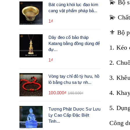
💫 Bộ s
Bát cúng khói lục đạo kim
cang vật phẩm pháp bả...
💫 Chất
1₫
⚜️ Bộ p
Dây đeo cổ bảo tháp
Katang bằng đồng dùng để
1. Kéo 
đự...
1₫
2. Chuô
Vòng tay chỉ đỏ tỳ hưu, hồ
3. Khêu
lô bằng chu sa tự nh...
4. Khay
100.000₫
160.000₫
5. Dụng
Tượng Phật Dược Sư Lưu
Ly Cao Cấp Đặc Biệt
Tinh...
Công d