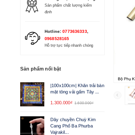
Sản phẩm chất lượng kiểm
định
Hotline:
0773636333
,
0968528165
Hỗ trợ tực tiếp nhanh chóng
Sản phẩm nổi bật
|100x100cm| Khăn trải bàn
mật tông vải gấm Tây ...
1.300.000₫
1.600.000₫
Dây chuyền Chuỳ Kim
Cang Phổ Ba Phurba
Vajrakil...