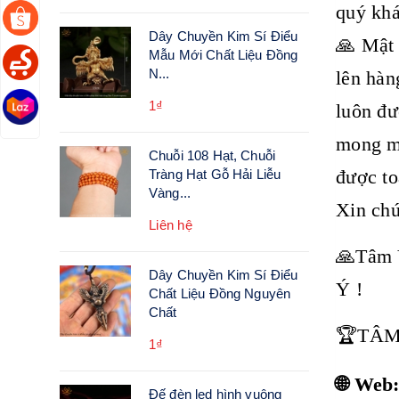
quý khá
Dây Chuyền Kim Sí Điểu
🙏 Mật 
Mẫu Mới Chất Liệu Đồng
N...
lên hàn
1₫
luôn đư
mong mỏ
Chuỗi 108 Hạt, Chuỗi
được to
Tràng Hạt Gỗ Hải Liễu
Vàng...
Xin chú
Liên hệ
🙏Tâm 
Dây Chuyền Kim Sí Điểu
Ý !
Chất Liệu Đồng Nguyên
Chất
🏆TÂM
1₫
🌐 Web
Đế đèn led hình vuông