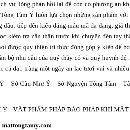
ch vui lòng phản hồi lại để con có phương án kh
Tông Tâm Ý luôn lựa chọn những sản phẩm với t
g đầu, tiếp đến kiểu dáng mẫu mã đa dạng, giá t
ợc kiểm tra cẩn thận trước khi chuyển đến tay th
i được quý thiện tri thức đóng góp ý kiến để h
àn bộ nhu cầu của quý thầy cô và quý huynh đệ 
c cả đạo tràng một ngày an lạc tươi vui và nhiề
Ý – Sở Cầu Như Ý – Sở Nguyện Tòng Tâm – T
 Ý - VẬT PHẨM PHÁP BẢO PHÁP KHÍ MẬ
: mattongtamy.com