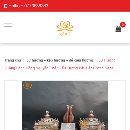
Hotline:
0773636333
0
Trang chủ
Lư hương – kẹp hương – đế cắm hương
Lư Hương
Vuông Bằng Đồng Nguyên Chất Biểu Tượng Bát Kiết Tường Nepal