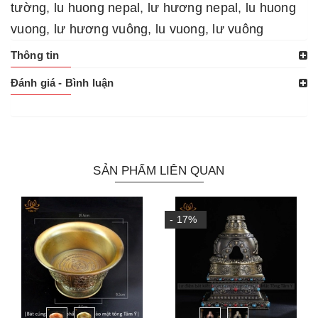
tường
,
lu huong nepal
,
lư hương nepal
,
lu huong
vuong
,
lư hương vuông
,
lu vuong
,
lư vuông
Thông tin
Đánh giá - Bình luận
SẢN PHẨM LIÊN QUAN
- 17%