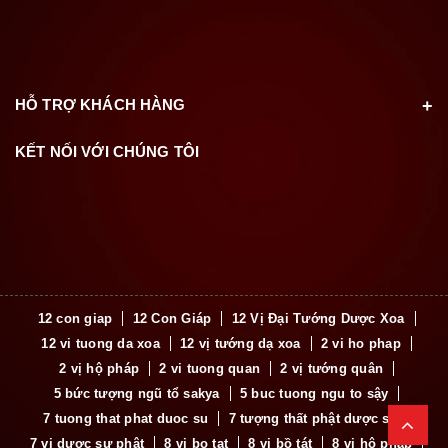
HỖ TRỢ KHÁCH HÀNG
KẾT NỐI VỚI CHÚNG TÔI
12 con giap
12 Con Giáp
12 Vị Đại Tướng Dược Xoa
12 vi tuong da xoa
12 vị tướng dạ xoa
2 vi ho phap
2 vị hộ pháp
2 vi tuong quan
2 vị tướng quân
5 bức tượng ngũ tổ sakya
5 buc tuong ngu to sậy
7 tuong that phat duoc su
7 tượng thất phật dược sư
7 vị dược sư phật
8 vi bo tat
8 vị bồ tát
8 vị hộ pháp