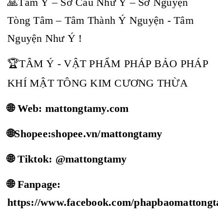
🙏Tâm Ý – Sở Cầu Như Ý – Sở Nguyện
Tòng Tâm – Tâm Thành Ý Nguyện - Tâm
Nguyện Như Ý !
🏆TÂM Ý - VẬT PHẨM PHÁP BẢO PHÁP
KHÍ MẬT TÔNG KIM CƯƠNG THỪA
🌐 Web: mattongtamy.com
🌐Shopee:shopee.vn/mattongtamy
🌐 Tiktok: @mattongtamy
🌐 Fanpage:
https://www.facebook.com/phapbaomattong