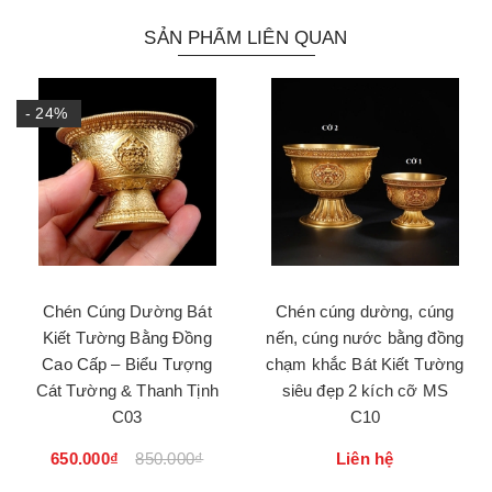
SẢN PHẨM LIÊN QUAN
- 24%
Chén Cúng Dường Bát
Chén cúng dường, cúng
Kiết Tường Bằng Đồng
nến, cúng nước bằng đồng
Cao Cấp – Biểu Tượng
chạm khắc Bát Kiết Tường
Cát Tường & Thanh Tịnh
siêu đẹp 2 kích cỡ MS
C03
C10
650.000₫
850.000₫
Liên hệ