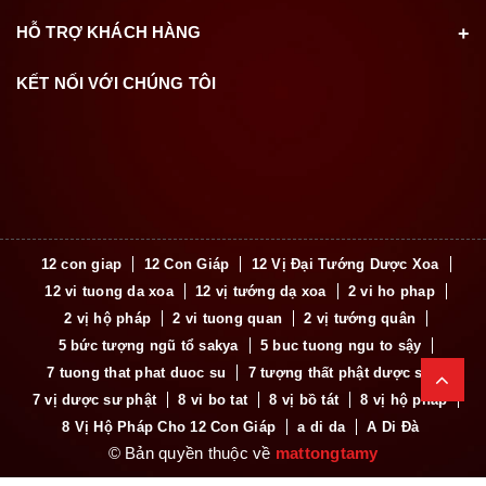
HỖ TRỢ KHÁCH HÀNG
KẾT NỐI VỚI CHÚNG TÔI
12 con giap
12 Con Giáp
12 Vị Đại Tướng Dược Xoa
12 vi tuong da xoa
12 vị tướng dạ xoa
2 vi ho phap
2 vị hộ pháp
2 vi tuong quan
2 vị tướng quân
5 bức tượng ngũ tổ sakya
5 buc tuong ngu to sậy
7 tuong that phat duoc su
7 tượng thất phật dược sư
7 vị dược sư phật
8 vi bo tat
8 vị bồ tát
8 vị hộ pháp
8 Vị Hộ Pháp Cho 12 Con Giáp
a di da
A Di Đà
© Bản quyền thuộc về
mattongtamy