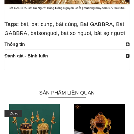
Tags:
bát
,
bat cung
,
bát cúng
,
Bat GABBRA
,
Bát
GABBRA
,
batsonguoi
,
bat so nguoi
,
bát sọ người
Thông tin
Đánh giá - Bình luận
SẢN PHẨM LIÊN QUAN
- 26%