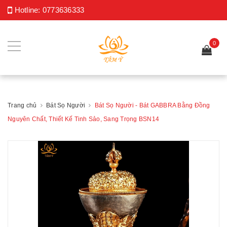
Hotline:
0773636333
0
Trang chủ
Bát Sọ Người
Bát Sọ Người - Bát GABBRA Bằng Đồng
Nguyên Chất, Thiết Kế Tinh Sảo, Sang Trọng BSN14