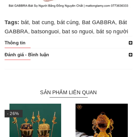
Tags:
bát
,
bat cung
,
bát cúng
,
Bat GABBRA
,
Bát
GABBRA
,
batsonguoi
,
bat so nguoi
,
bát sọ người
Thông tin
Đánh giá - Bình luận
SẢN PHẨM LIÊN QUAN
- 26%