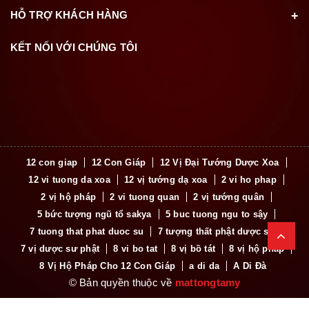
HỖ TRỢ KHÁCH HÀNG
KẾT NỐI VỚI CHÚNG TÔI
12 con giap
12 Con Giáp
12 Vị Đại Tướng Dược Xoa
12 vi tuong da xoa
12 vị tướng dạ xoa
2 vi ho phap
2 vị hộ pháp
2 vi tuong quan
2 vị tướng quân
5 bức tượng ngũ tổ sakya
5 buc tuong ngu to sậy
7 tuong that phat duoc su
7 tượng thất phật dược sư
7 vị dược sư phật
8 vi bo tat
8 vị bồ tát
8 vị hộ pháp
8 Vị Hộ Pháp Cho 12 Con Giáp
a di da
A Di Đà
© Bản quyền thuộc về
mattongtamy