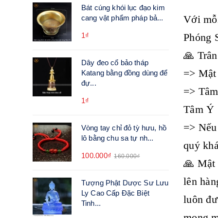
Bát cúng khói lục đạo kim
Với mỗi
cang vật phẩm pháp bả...
Phóng 
1₫
🙏 Trân
Dây đeo cổ bảo tháp
=> Mật 
Katang bằng đồng dùng để
đự...
=> Tâm 
1₫
Tâm Ý
=> Nếu 
Vòng tay chỉ đỏ tỳ hưu, hồ
lô bằng chu sa tự nh...
quý khá
100.000₫
160.000₫
🙏 Mật 
lên hàn
Tượng Phật Dược Sư Lưu
Ly Cao Cấp Đặc Biệt
luôn đư
Tinh...
mong mỏ