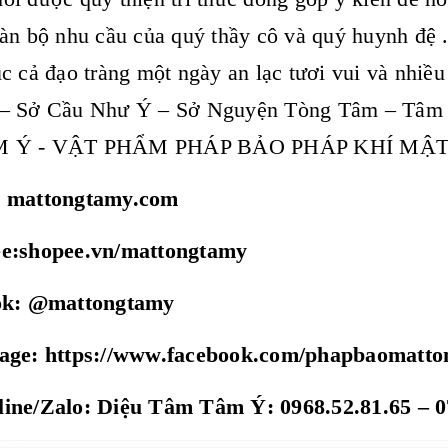
àn bộ nhu cầu của quý thầy cô và quý huynh đệ 
c cả đạo tràng một ngày an lạc tươi vui và nhiề
– Sở Cầu Như Ý – Sở Nguyện Tòng Tâm – Tâm
M Ý - VẬT PHẨM PHÁP BẢO PHÁP KHÍ M
: mattongtamy.com
ee:shopee.vn/mattongtamy
tok: @mattongtamy
page: https://www.facebook.com/phapbaomatt
ine/Zalo: Diệu Tâm Tâm Ý: 0968.52.81.65 – 0