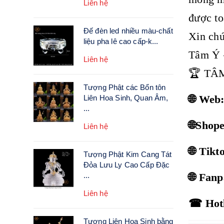
Liên hệ
được to
Đế đèn led nhiều màu-chất
Xin chú
liệu pha lê cao cấp-k...
Tâm Ý 
Liên hệ
🏆 TÂ
Tượng Phật các Bổn tôn
🌐 Web
Liên Hoa Sinh, Quan Âm,
...
🌐Shop
Liên hệ
🌐 Tik
Tượng Phật Kim Cang Tát
Đỏa Lưu Ly Cao Cấp Đặc
🌐 Fan
...
Liên hệ
☎ Hotl
Tượng Liên Hoa Sinh bằng