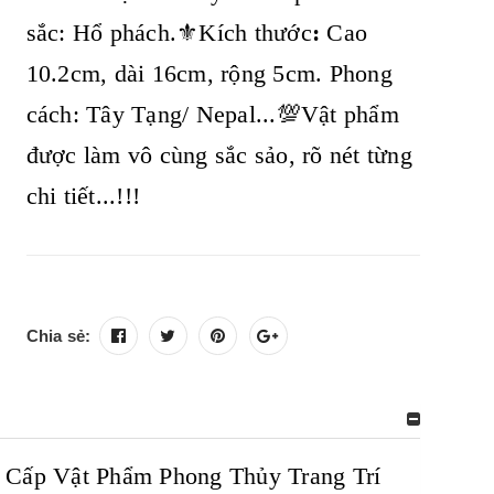
sắc: Hổ phách.⚜️Kích thước
:
Cao
10.2cm, dài 16cm, rộng 5cm. P
hong
cách: Tây Tạng/ Nepal...💯Vật phẩm
được làm vô cùng sắc sảo, rõ nét từng
chi tiết...!!!
Chia sẻ:
Cấp Vật Phẩm Phong Thủy Trang Trí