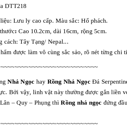
a DTT218
liệu: Lưu ly cao cấp. Màu sắc: Hổ phách.
 thước
:
Cao 10.2cm, dài 16cm, rộng 5cm.
 cách: Tây Tạng/ Nepal...
hẩm được làm vô cùng sắc sảo, rõ nét từng chi tiế
~~~~~~~~~~~~~~~~~~~~~~~~~~~~~
ong
Nhả Ngọc
hay
Rồng Nhả Ngọc
Đá Serpentine 
ực. Bởi vậy, linh vật này thường được gắn liền 
 Lân – Quy – Phụng thì
Rồng nhả ngọc
đứng đầu 
~~~~~~~~~~~~~~~~~~~~~~~~~~~~~