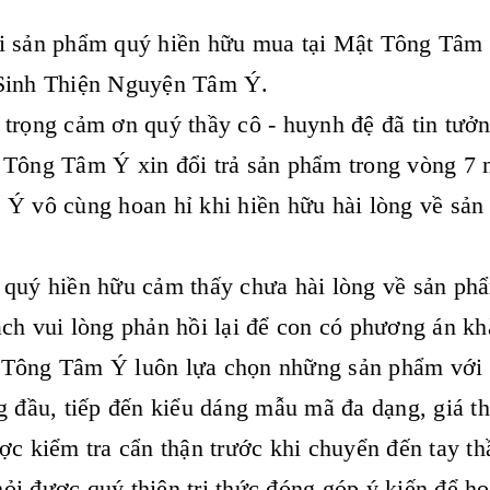
 sản phẩm quý hiền hữu mua tại Mật Tông Tâm Ý
Sinh Thiện Nguyện Tâm Ý.
 trọng cảm ơn quý thầy cô - huynh đệ đã tin t
Tông Tâm Ý xin đổi trả sản phẩm trong vòng 7 n
Ý vô cùng hoan hỉ khi hiền hữu hài lòng về sản
quý hiền hữu cảm thấy chưa hài lòng về sản phẩ
ch vui lòng phản hồi lại để con có phương án kh
Tông Tâm Ý luôn lựa chọn những sản phẩm với t
g đầu, tiếp đến kiểu dáng mẫu mã đa dạng, giá t
ợc kiểm tra cẩn thận trước khi chuyển đến tay th
i được quý thiện tri thức đóng góp ý kiến để h