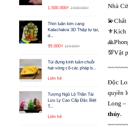
Nhà Cử
1.500.000₫
2.000.000₫
💫Chất 
Thời luân kim cang
Kalachakra 3D Thập tự tại,
⚜️Kích
d...
🙏Phong
99.000₫
120.000₫
💯Vật p
Túi đựng kinh luân-chuỗi
~~~~~
hạt-vòng cổ-các pháp b...
Liên hệ
Độc L
quyền l
Tượng Ngũ Lộ Thần Tài
Lưu Ly Cao Cấp Đặc Biệt
Long –
T...
thủy
.
Liên hệ
~~~~~