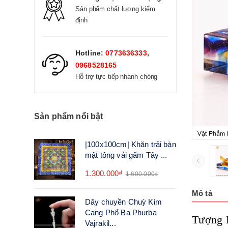
Sản phẩm chất lượng kiểm
định
Hotline:
0773636333
,
0968528165
Hỗ trợ tực tiếp nhanh chóng
Sản phẩm nổi bật
|100x100cm| Khăn trải bàn
mật tông vải gấm Tây ...
1.300.000₫
1.600.000₫
Mô tả
Dây chuyền Chuỳ Kim
Cang Phổ Ba Phurba
Tượng 
Vajrakil...