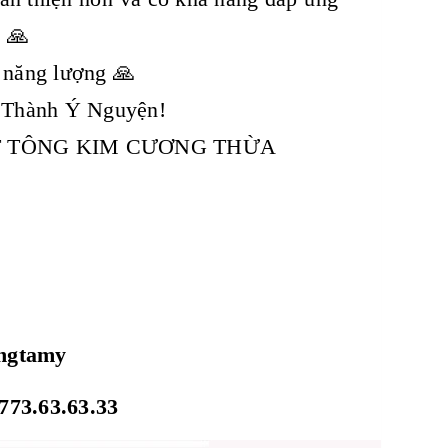
. 🙏
u năng lượng 🙏
 Thành Ý Nguyện!
ẬT TÔNG KIM CƯƠNG THỪA
ongtamy
773.63.63.33