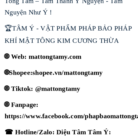
Tòng Tâm – Tâm Thành Ý Nguyện - Tâm
Nguyện Như Ý !
🏆TÂM Ý - VẬT PHẨM PHÁP BẢO PHÁP
KHÍ MẬT TÔNG KIM CƯƠNG THỪA
🌐 Web: mattongtamy.com
🌐Shopee:shopee.vn/mattongtamy
🌐 Tiktok: @mattongtamy
🌐 Fanpage:
https://www.facebook.com/phapbaomattong
☎ Hotline/Zalo: Diệu Tâm Tâm Ý: