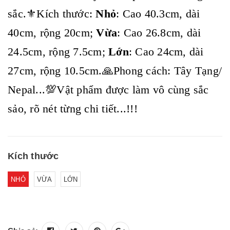
sắc.⚜️Kích thước:
Nhỏ
: Cao 40.3cm, dài
40cm, rộng 20cm;
Vừa
: Cao 26.8cm, dài
24.5cm, rộng 7.5cm;
Lớn
: Cao 24cm, dài
27cm, rộng 10.5cm.🙏Phong cách: Tây Tạng/
Nepal...💯Vật phẩm được làm vô cùng sắc
sảo, rõ nét từng chi tiết...!!!
Kích thước
NHỎ
VỪA
LỚN