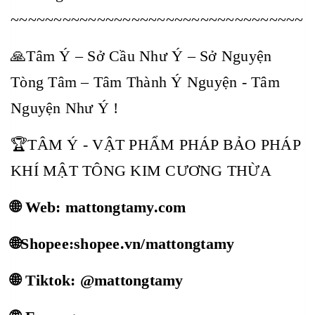
~~~~~~~~~~~~~~~~~~~~~~~~~~~~~~~~~~
🙏Tâm Ý – Sở Cầu Như Ý – Sở Nguyện
Tòng Tâm – Tâm Thành Ý Nguyện - Tâm
Nguyện Như Ý !
🏆TÂM Ý - VẬT PHẨM PHÁP BẢO PHÁP
KHÍ MẬT TÔNG KIM CƯƠNG THỪA
🌐 Web: mattongtamy.com
🌐Shopee:shopee.vn/mattongtamy
🌐 Tiktok: @mattongtamy