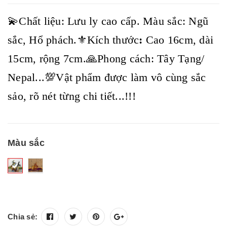
💫Chất liệu: Lưu ly cao cấp. Màu sắc: Ngũ
sắc, Hổ phách.⚜️Kích thước
:
Cao 16cm, dài
15cm, rộng 7cm.🙏Phong cách: Tây Tạng/
Nepal...💯Vật phẩm được làm vô cùng sắc
sảo, rõ nét từng chi tiết...!!!
Màu sắc
Chia sẻ: