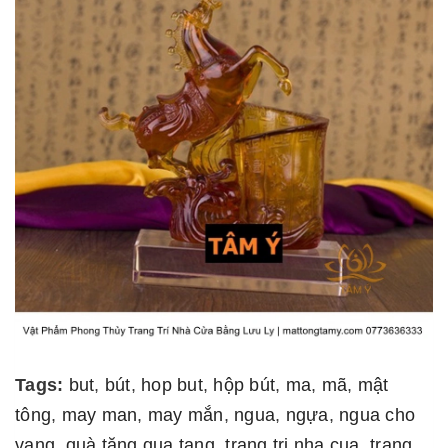
Tags:
but
,
bút
,
hop but
,
hộp bút
,
ma
,
mã
,
mật
tông
,
may man
,
may mắn
,
ngua
,
ngựa
,
ngua cho
vang
,
quà tặng qua tang
,
trang tri nha cua
,
trang