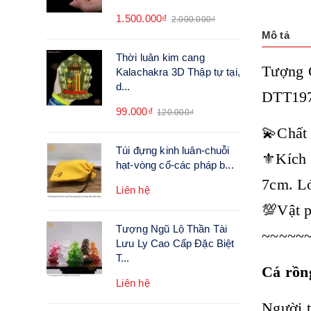
1.500.000₫
2.000.000₫
Mô tả
Thời luân kim cang
Tượng 
Kalachakra 3D Thập tự tại,
d...
DTT19
99.000₫
120.000₫
💫Chất 
Túi đựng kinh luân-chuỗi
⚜️Kích 
hạt-vòng cổ-các pháp b...
7cm. Lớ
Liên hệ
💯Vật p
Tượng Ngũ Lộ Thần Tài
~~~~~
Lưu Ly Cao Cấp Đặc Biệt
T...
Cá rồn
Liên hệ
Người t