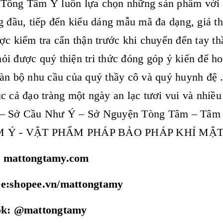
Tông Tâm Ý luôn lựa chọn những sản phẩm với t
g đầu, tiếp đến kiểu dáng mẫu mã đa dạng, giá t
ợc kiểm tra cẩn thận trước khi chuyển đến tay th
i được quý thiện tri thức đóng góp ý kiến để h
àn bộ nhu cầu của quý thầy cô và quý huynh đệ 
c cả đạo tràng một ngày an lạc tươi vui và nhiề
– Sở Cầu Như Ý – Sở Nguyện Tòng Tâm – Tâm
M Ý - VẬT PHẨM PHÁP BẢO PHÁP KHÍ M
: mattongtamy.com
ee:shopee.vn/mattongtamy
tok: @mattongtamy