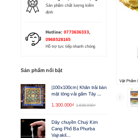
Sản phẩm chất lượng kiểm
định
Hotline:
0773636333
,
0968528165
Hỗ trợ tực tiếp nhanh chóng
Sản phẩm nổi bật
|100x100cm| Khăn trải bàn
mật tông vải gấm Tây ...
1.300.000₫
1.600.000₫
Dây chuyền Chuỳ Kim
Cang Phổ Ba Phurba
Vajrakil...