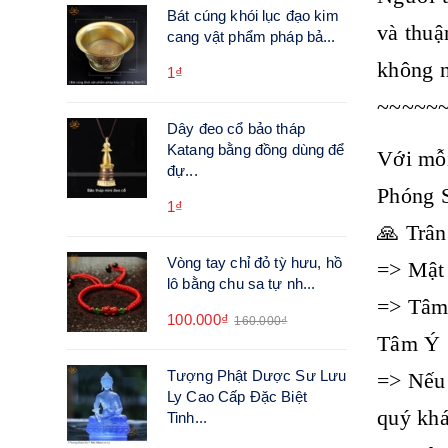
Bát cúng khói lục đạo kim
và thuậ
cang vật phẩm pháp bả...
không n
1₫
~~~~~
Dây đeo cổ bảo tháp
Katang bằng đồng dùng để
Với mỗi
đự...
Phóng 
1₫
🙏 Trân
Vòng tay chỉ đỏ tỳ hưu, hồ
=> Mật 
lô bằng chu sa tự nh...
=> Tâm 
100.000₫
160.000₫
Tâm Ý
Tượng Phật Dược Sư Lưu
=> Nếu 
Ly Cao Cấp Đặc Biệt
quý khá
Tinh...