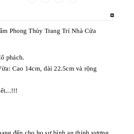
ẩm Phong Thủy Trang Trí Nhà Cửa
Hổ phách.
Vừa: Cao 14cm, dài 22.5cm và rộng
t...!!!
mang đến cho họ sự bình an thịnh vượng