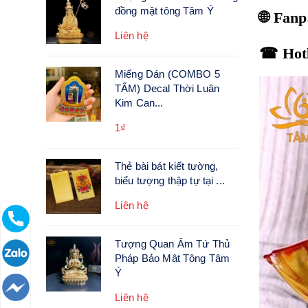
đồng mật tông Tâm Ý
🌐 Fan
Liên hệ
☎ Hotl
Miếng Dán (COMBO 5
TẤM) Decal Thời Luân
Kim Can...
1₫
Thẻ bài bát kiết tường,
biểu tượng thập tự tại ...
Liên hệ
Tượng Quan Âm Tứ Thủ
Pháp Bảo Mật Tông Tâm
Ý
Liên hệ