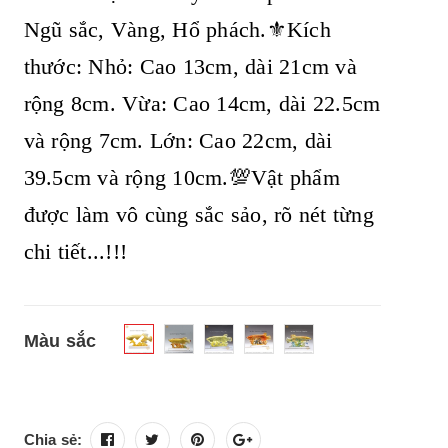
Ngũ sắc, Vàng, Hổ phách.⚜️Kích
thước: Nhỏ: Cao 13cm, dài 21cm và
rộng 8cm. Vừa: Cao 14cm, dài 22.5cm
và rộng 7cm. Lớn: Cao 22cm, dài
39.5cm và rộng 10cm.💯Vật phẩm
được làm vô cùng sắc sảo, rõ nét từng
chi tiết...!!!
Màu sắc
Chia sẻ: