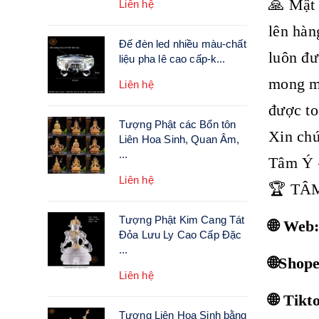
🙏 Mật 
Liên hệ
lên hàn
Đế đèn led nhiều màu-chất
luôn đư
liệu pha lê cao cấp-k...
mong mỏ
Liên hệ
được to
Tượng Phật các Bổn tôn
Xin chú
Liên Hoa Sinh, Quan Âm,
...
Tâm Ý 
Liên hệ
🏆 TÂ
Tượng Phật Kim Cang Tát
🌐 Web
Đỏa Lưu Ly Cao Cấp Đặc
...
🌐Shop
Liên hệ
🌐 Tik
Tượng Liên Hoa Sinh bằng