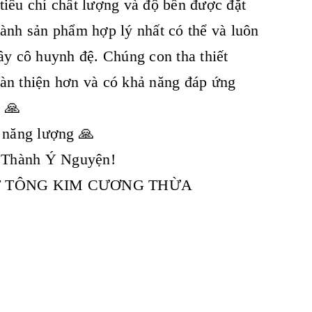
iêu chí chất lượng và độ bền được đặt
hành sản phẩm hợp lý nhất có thể và luôn
ầy cô huynh đệ. Chúng con tha thiết
oàn thiện hơn và có khả năng đáp ứng
. 🙏
u năng lượng 🙏
 Thành Ý Nguyện!
ẬT TÔNG KIM CƯƠNG THỪA