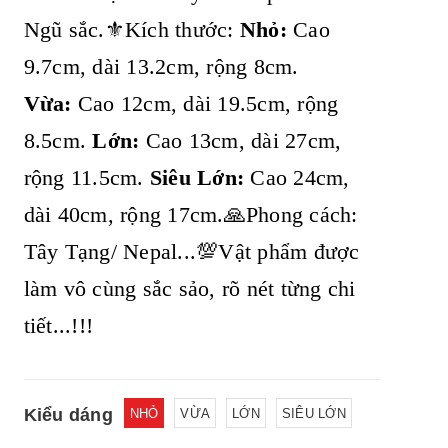
Ngũ sắc.⚜️Kích thước:
Nhỏ:
Cao
9.7cm, dài 13.2cm, rộng 8cm.
Vừa:
Cao 12cm, dài 19.5cm, rộng
8.5cm.
Lớn:
Cao 13cm, dài 27cm,
rộng 11.5cm.
Siêu Lớn:
Cao 24cm,
dài 40cm, rộng 17cm.🙏Phong cách:
Tây Tạng/ Nepal...💯Vật phẩm được
làm vô cùng sắc sảo, rõ nét từng chi
tiết...!!!
Kiểu dáng
NHỎ
VỪA
LỚN
SIÊU LỚN