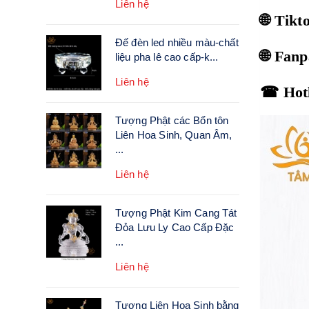
Liên hệ
🌐 Tik
Đế đèn led nhiều màu-chất
🌐 Fan
liệu pha lê cao cấp-k...
Liên hệ
☎ Hotl
Tượng Phật các Bổn tôn
Liên Hoa Sinh, Quan Âm,
...
Liên hệ
Tượng Phật Kim Cang Tát
Đỏa Lưu Ly Cao Cấp Đặc
...
Liên hệ
Tượng Liên Hoa Sinh bằng