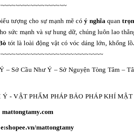
~~~~~~~~~~~~~~~~~~~
biểu tượng cho sự mạnh mẽ có
ý nghĩa
quan
trọ
ho sức mạnh và sự hung dữ, chúng luôn lao thẳn
Bò
tót là loài động vật có vóc dáng lớn, khổng lồ
~~~~~~~~~~~~~~~~~~~~~~~~~~~~~
Ý – Sở Cầu Như Ý – Sở Nguyện Tòng Tâm – T
 Ý - VẬT PHẨM PHÁP BẢO PHÁP KHÍ MẬ
: mattongtamy.com
ee:shopee.vn/mattongtamy