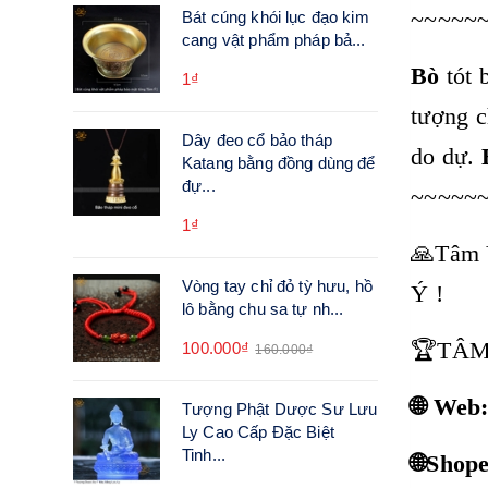
~~~~~
Bát cúng khói lục đạo kim
cang vật phẩm pháp bả...
Bò
tót 
1₫
tượng c
Dây đeo cổ bảo tháp
do dự.
Katang bằng đồng dùng để
đự...
~~~~~
1₫
🙏Tâm 
Vòng tay chỉ đỏ tỳ hưu, hồ
Ý !
lô bằng chu sa tự nh...
🏆TÂM
100.000₫
160.000₫
🌐 Web
Tượng Phật Dược Sư Lưu
Ly Cao Cấp Đặc Biệt
Tinh...
🌐Shop