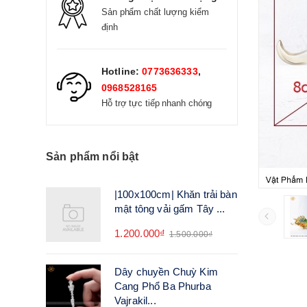
Sản phẩm chất lượng kiểm
định
Hotline:
0773636333
,
0968528165
Hỗ trợ tực tiếp nhanh chóng
Sản phẩm nổi bật
|100x100cm| Khăn trải bàn
mật tông vải gấm Tây ...
1.200.000₫
1.500.000₫
Dây chuyền Chuỳ Kim
Cang Phổ Ba Phurba
Vajrakil...