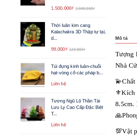
1.500.000₫
2.000.000₫
Thời luân kim cang
Kalachakra 3D Thập tự tại,
d...
Mô tả
99.000₫
120.000₫
Tượng 
Nhà Cử
Túi đựng kinh luân-chuỗi
hạt-vòng cổ-các pháp b...
💫Chất 
Liên hệ
⚜️Kích
Tượng Ngũ Lộ Thần Tài
8.5cm.
Lưu Ly Cao Cấp Đặc Biệt
T...
🙏Phong
Liên hệ
💯Vật p