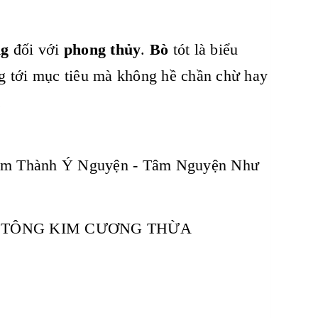
ng
đối với
phong thủy
.
Bò
tót là biểu
g tới mục tiêu mà không hề chần chừ hay
.
âm Thành Ý Nguyện - Tâm Nguyện Như
T TÔNG KIM CƯƠNG THỪA