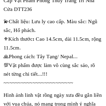
Cấp Vật Phẩm Phong Thủy Trang Trí Nhà
Cửa DTT236
💫Chất liệu: Lưu ly cao cấp. Màu sắc: Ngũ
sắc, Hổ phách.
⚜️Kích thước
:
Cao 14.5cm, dài 11.5cm, rộng
11.5cm.
🙏Phong cách: Tây Tạng/ Nepal...
💯Vật phẩm được làm vô cùng sắc sảo, rõ
nét từng chi tiết...!!!
~~~~~~~~~~~~~~~~~~~~~~~~
Hình ảnh linh vật rồng ngày xưa đều gắn liền
với vua chúa, nó mang trong mình ý nghĩa