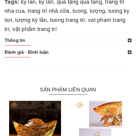
Tags:
ky lan
,
kỳ lân
,
quà tặng qua tang
,
trang tri
nha cua
,
trang trí nhà cửa
,
tuong
,
tượng
,
tuong ky
lan
,
tượng kỳ lân
,
tuong trang tri
,
vat pham trang
tri
,
vật phẩm trang trí
Thông tin
Đánh giá - Bình luận
SẢN PHẨM LIÊN QUAN