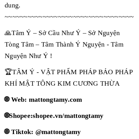
dung.
~~~~~~~~~~~~~~~~~~~~~~~~~~~~~~~~~~
🙏Tâm Ý – Sở Cầu Như Ý – Sở Nguyện
Tòng Tâm – Tâm Thành Ý Nguyện - Tâm
Nguyện Như Ý !
🏆TÂM Ý - VẬT PHẨM PHÁP BẢO PHÁP
KHÍ MẬT TÔNG KIM CƯƠNG THỪA
🌐 Web: mattongtamy.com
🌐Shopee:shopee.vn/mattongtamy
🌐 Tiktok: @mattongtamy