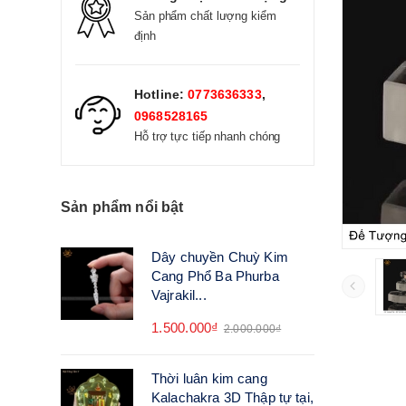
Sản phẩm chất lượng kiểm
định
Hotline:
0773636333
,
0968528165
Hỗ trợ tực tiếp nhanh chóng
Sản phẩm nổi bật
Dây chuyền Chuỳ Kim
Cang Phổ Ba Phurba
Vajrakil...
1.500.000₫
2.000.000₫
Thời luân kim cang
Kalachakra 3D Thập tự tại,