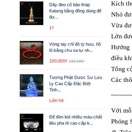
Kích th
Dây đeo cổ bảo tháp
Katang bằng đồng dùng để
Nhỏ đườ
đự...
Vừa đườ
1₫
Lớn đườ
Vòng tay chỉ đỏ tỳ hưu, hồ
Hướng d
lô bằng chu sa tự nh...
điều kh
100.000₫
160.000₫
Tổng cộ
Tượng Phật Dược Sư Lưu
Các thô
Ly Cao Cấp Đặc Biệt
Tinh...
~~~~~
Liên hệ
Với mỗi
Đế đèn led nhiều màu-chất
Phóng 
liệu pha lê cao cấp-k...