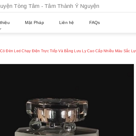
ện Tòng Tâm - Tâm Thành Ý Nguyện
thiệu
Mật Pháp
Liên hệ
FAQs
 Có Đèn Led Chạy Điện Trực Tiếp Và Bằng Lưu Ly Cao Cấp Nhiều Màu Sắc Lự