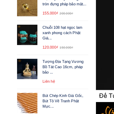
tròn đựng pháp bảo mật...
155.000₫
200.000₫
Chuỗi 108 hạt ngọc lam
xanh phong cách Phật
Giá...
120.000₫
150.000₫
Tượng Địa Tạng Vương
Bồ Tát Cao 16cm, pháp
bảo ...
Liên hệ
Bút Chép Kinh Giá Gốc,
Bút Tô Vẽ Tranh Phật
Mực...