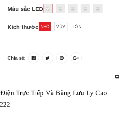
Màu sắc LED
Kích thước
NHỎ
VỪA
LỚN
Chia sẻ:
 Điện Trực Tiếp Và Bằng Lưu Ly Cao
P222