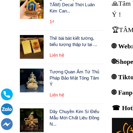
🙏Tâm 
TẤM) Decal Thời Luân
Kim Can...
Ý !
1₫
🏆TÂM
Thẻ bài bát kiết tường,
biểu tượng thập tự tại ...
🌐 Web
Liên hệ
🌐Shop
Tượng Quan Âm Tứ Thủ
🌐 Tik
Pháp Bảo Mật Tông Tâm
Ý
🌐 Fan
Liên hệ
☎ Hotl
Dây Chuyền Kim Sí Điểu
Mẫu Mới Chất Liệu Đồng
N...