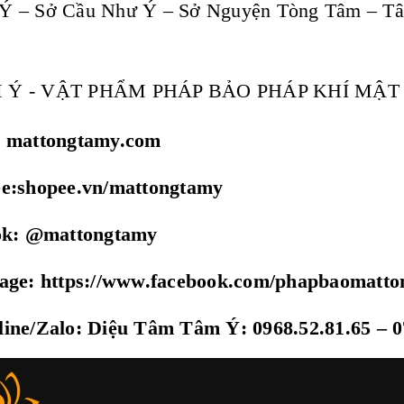
Ý – Sở Cầu Như Ý – Sở Nguyện Tòng Tâm – T
 Ý - VẬT PHẨM PHÁP BẢO PHÁP KHÍ MẬ
: mattongtamy.com
ee:shopee.vn/mattongtamy
tok: @mattongtamy
page: https://www.facebook.com/phapbaomatt
ine/Zalo: Diệu Tâm Tâm Ý: 0968.52.81.65 – 0