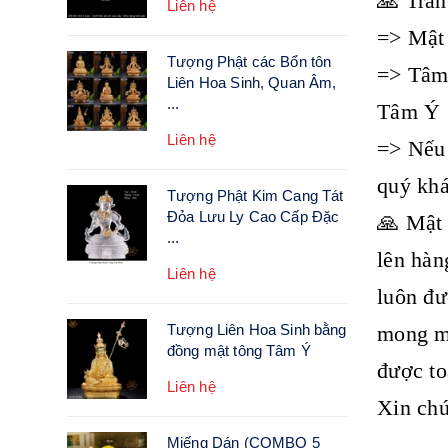
🙏 Trân
Liên hệ
=> Mật 
Tượng Phật các Bổn tôn
=> Tâm 
Liên Hoa Sinh, Quan Âm,
...
Tâm Ý
Liên hệ
=> Nếu 
quý khá
Tượng Phật Kim Cang Tát
Đỏa Lưu Ly Cao Cấp Đặc
🙏 Mật 
...
lên hàn
Liên hệ
luôn đư
Tượng Liên Hoa Sinh bằng
mong mỏ
đồng mật tông Tâm Ý
được to
Liên hệ
Xin chú
Miếng Dán (COMBO 5