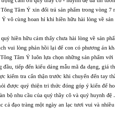
 trọng cảm ơn quý thầy cô - huynh đệ đã tin t
Tông Tâm Ý xin đổi trả sản phẩm trong vòng 7 n
Ý vô cùng hoan hỉ khi hiền hữu hài lòng về sản
quý hiền hữu cảm thấy chưa hài lòng về sản phẩ
ch vui lòng phản hồi lại để con có phương án kh
Tông Tâm Ý luôn lựa chọn những sản phẩm với t
g đầu, tiếp đến kiểu dáng mẫu mã đa dạng, giá t
ợc kiểm tra cẩn thận trước khi chuyển đến tay th
i được quý thiện tri thức đóng góp ý kiến để h
àn bộ nhu cầu của quý thầy cô và quý huynh đệ 
c cả đạo tràng một ngày an lạc tươi vui và nhiề