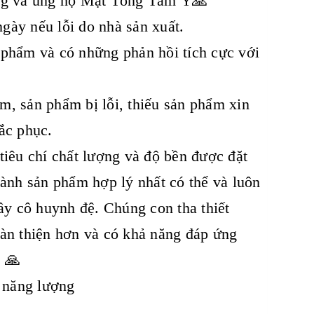
ưởng và ủng hộ Mật Tông Tâm Ý🙏
gày nếu lỗi do nhà sản xuất.
 phẩm và có những phản hồi tích cực với
m, sản phẩm bị lỗi, thiếu sản phẩm xin
ắc phục.
iêu chí chất lượng và độ bền được đặt
hành sản phẩm hợp lý nhất có thể và luôn
ầy cô huynh đệ. Chúng con tha thiết
oàn thiện hơn và có khả năng đáp ứng
. 🙏
u năng lượng