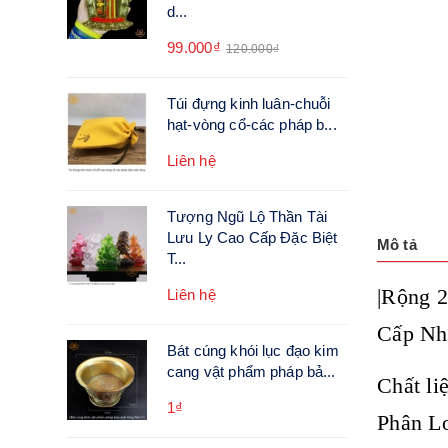
d...
99.000₫
120.000₫
Túi đựng kinh luân-chuỗi
hạt-vòng cổ-các pháp b...
Liên hệ
Tượng Ngũ Lộ Thần Tài
Lưu Ly Cao Cấp Đặc Biệt
Mô tả
T...
|Rộng 
Liên hệ
Cấp Nh
Bát cúng khói lục đạo kim
cang vật phẩm pháp bả...
Chất li
1₫
Phân Lo