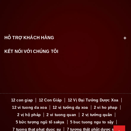
HỖ TRỢ KHÁCH HÀNG
KẾT NỐI VỚI CHÚNG TÔI
12 con giap
12 Con Giáp
12 Vị Đại Tướng Dược Xoa
12 vi tuong da xoa
12 vị tướng dạ xoa
2 vi ho phap
2 vị hộ pháp
2 vi tuong quan
2 vị tướng quân
5 bức tượng ngũ tổ sakya
5 buc tuong ngu to sậy
7 tuong that phat duoc su
7 tượng thất phật dược sư