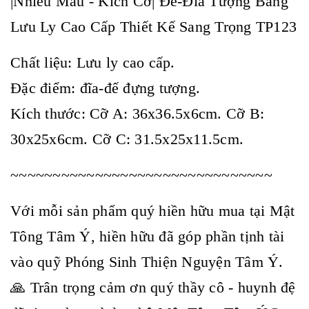
|Nhiều Màu - Kích Cỡ| Đế-Đĩa Tượng Bằng
Lưu Ly Cao Cấp Thiết Kế Sang Trọng TP123
Chất liệu: Lưu ly cao cấp.
Đặc điểm: đĩa-đế đựng tượng.
Kích thước: Cỡ A: 36x36.5x6cm. Cỡ B:
30x25x6cm. Cỡ C: 31.5x25x11.5cm.
~~~~~~~~~~~~~~~~~~~~~~~~~~~~~~~
Với mỗi sản phẩm quý hiền hữu mua tại Mật
Tông Tâm Ý, hiền hữu đã góp phần tịnh tài
vào quỹ Phóng Sinh Thiện Nguyện Tâm Ý.
🙏 Trân trọng cảm ơn quý thầy cô - huynh đệ