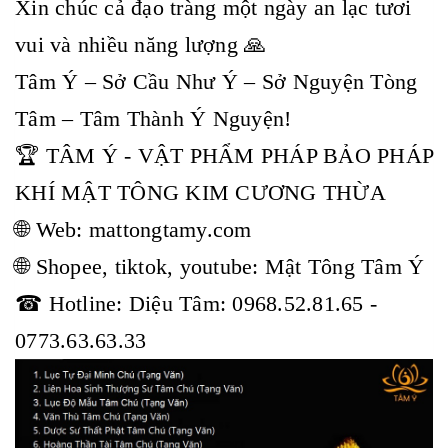
Xin chúc cả đạo tràng một ngày an lạc tươi
vui và nhiều năng lượng 🙏
Tâm Ý – Sở Cầu Như Ý – Sở Nguyện Tòng
Tâm – Tâm Thành Ý Nguyện!
🏆 TÂM Ý - VẬT PHẨM PHÁP BẢO PHÁP
KHÍ MẬT TÔNG KIM CƯƠNG THỪA
🌐 Web: mattongtamy.com
🌐 Shopee, tiktok, youtube: Mật Tông Tâm Ý
☎ Hotline: Diệu Tâm: 0968.52.81.65 -
0773.63.63.33