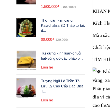
1.500.000₫
2.000.000₫
KHĂN K
Thời luân kim cang
Kích Th
Kalachakra 3D Thập tự tại,
d...
Màu sắc
99.000₫
120.000₫
Chất liệ
Túi đựng kinh luân-chuỗi
hạt-vòng cổ-các pháp b...
TÌM HI
Liên hệ
Khăn
vàng, xa
Tượng Ngũ Lộ Thần Tài
Lưu Ly Cao Cấp Đặc Biệt
Phật giá
T...
địa vị c
Liên hệ
cao thư