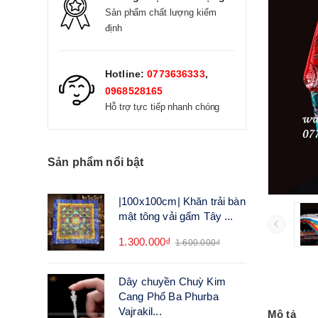
Sản phẩm chất lượng kiểm
định
Hotline:
0773636333
,
0968528165
Hỗ trợ tực tiếp nhanh chóng
Sản phẩm nổi bật
|100x100cm| Khăn trải bàn
mật tông vải gấm Tây ...
1.300.000₫
1.600.000₫
Dây chuyền Chuỳ Kim
Cang Phổ Ba Phurba
Vajrakil...
Mô tả