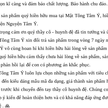
ọn kĩ càng và đảm bảo chất lượng. Bảo hành chu đáo.
 sản phẩm quý hiền hữu mua tại Mật Tông Tâm Ý, hiề
iện Nguyện Tâm Ý.
 trọng cảm ơn quý thầy cô - huynh đệ đã tin tưởng v
ông Tâm Ý xin đổi trả sản phẩm trong vòng 7 ngày nế
 vô cùng hoan hỉ khi hiền hữu hài lòng về sản phẩm
uý hiền hữu cảm thấy chưa hài lòng về sản phẩm, sản
 phản hồi lại để con có phương án khắc phục.
ông Tâm Ý luôn lựa chọn những sản phẩm với tiêu ch
p đến kiểu dáng mẫu mã đa dạng, giá thành sản phẩm h
 trước khi chuyển đến tay thầy cô huynh đệ. Chúng co
 ý kiến để hoàn thiện hơn và có khả năng đáp ứng đư
 . 🙏