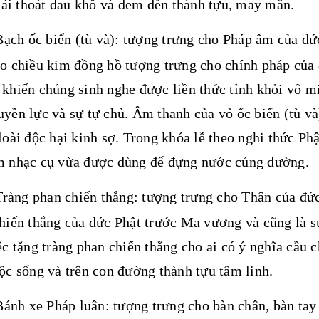
giải thoát đau khổ và đem đến thành tựu, may mắn.
Bạch ốc biển (tù và): tượng trưng cho Pháp âm của đứ
o chiều kim đồng hồ tượng trưng cho chính pháp của 
khiến chúng sinh nghe được liền thức tỉnh khỏi vô m
yền lực và sự tự chủ. Âm thanh của vỏ ốc biển (tù và
loài độc hại kinh sợ. Trong khóa lễ theo nghi thức P
m nhạc cụ vừa được dùng để đựng nước cúng dường.
Tràng phan chiến thắng: tượng trưng cho Thân của đức
hiến thắng của đức Phật trước Ma vương và cũng là sự
ệc tặng tràng phan chiến thắng cho ai có ý nghĩa cầu
ộc sống và trên con đường thành tựu tâm linh.
Bánh xe Pháp luân: tượng trưng cho bàn chân, bàn tay