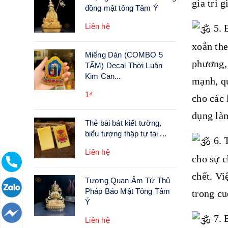
gia trì 
đồng mật tông Tâm Ý
Liên hệ
5. 
xoắn the
Miếng Dán (COMBO 5
phương, 
TẤM) Decal Thời Luân
Kim Can...
mạnh, qu
1₫
cho các 
dụng là
Thẻ bài bát kiết tường,
biểu tượng thập tự tại ...
6. 
Liên hệ
cho sự c
chết. Vi
Tượng Quan Âm Tứ Thủ
Pháp Bảo Mật Tông Tâm
trong cu
Ý
7. 
Liên hệ