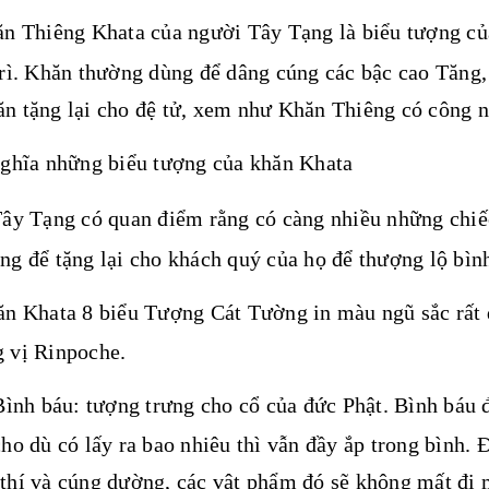
 Thiêng Khata của người Tây Tạng là biểu tượng của 
trì. Khăn thường dùng để dâng cúng các bậc cao Tăng
n tặng lại cho đệ tử, xem như Khăn Thiêng có công nă
ghĩa những biểu tượng của khăn Khata
ây Tạng có quan điểm rằng có càng nhiều những chiế
ng để tặng lại cho khách quý của họ để thượng lộ bì
n Khata 8 biểu Tượng Cát Tường in màu ngũ sắc rất
 vị Rinpoche.
Bình báu: tượng trưng cho cổ của đức Phật. Bình báu đ
cho dù có lấy ra bao nhiêu thì vẫn đầy ắp trong bình.
thí và cúng dường, các vật phẩm đó sẽ không mất đi 