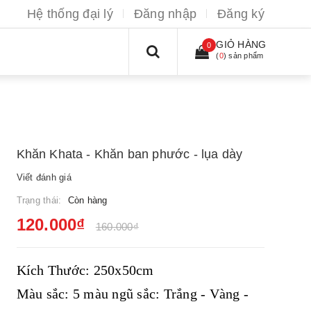
Hệ thống đại lý
Đăng nhập
Đăng ký
GIỎ HÀNG
0
(
0
) sản phẩm
Khăn Khata - Khăn ban phước - lụa dày
Viết đánh giá
Trạng thái:
Còn hàng
120.000₫
160.000₫
Kích Thước: 250x50cm
Màu sắc: 5 màu ngũ sắc: Trắng - Vàng -