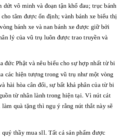
ấm dứt vô minh và đoạn tận khổ đau; trục bánh
ợ cho tâm được ổn định; vành bánh xe biểu thị
 vòng bánh xe và nan bánh xe được giữ bởi
ân lý của vũ trụ luôn được trao truyền và
a đức Phật và nêu biểu cho sự hợp nhất từ bi
của các hiện tượng trong vũ trụ như một vòng
à hài hòa cân đối, sự bất khả phân của từ bi
guồn từ nhân lành trong hiện tại. Vì nút cát
 làm quà tặng thì ngụ ý rằng nút thắt này sẽ
c quý thầy mua sll. Tất cả sản phẩm được