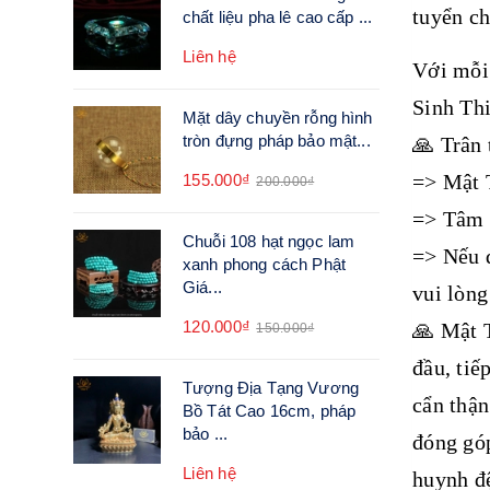
tuyển ch
chất liệu pha lê cao cấp ...
Liên hệ
Với mỗi
Sinh Th
Mặt dây chuyền rỗng hình
tròn đựng pháp bảo mật...
🙏 Trân
=> Mật T
155.000₫
200.000₫
=> Tâm Ý
Chuỗi 108 hạt ngọc lam
=> Nếu q
xanh phong cách Phật
Giá...
vui lòng
120.000₫
🙏 Mật T
150.000₫
đầu, tiế
Tượng Địa Tạng Vương
cẩn thận
Bồ Tát Cao 16cm, pháp
bảo ...
đóng góp
Liên hệ
huynh đệ