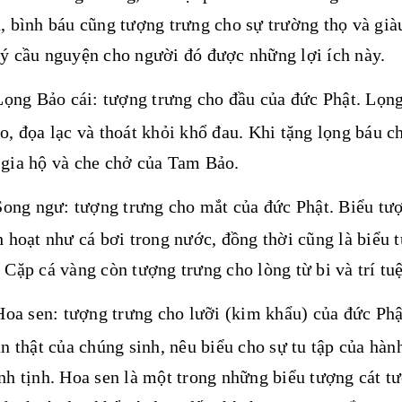
, bình báu cũng tượng trưng cho sự trường thọ và già
ý cầu nguyện cho người đó được những lợi ích này.
Lọng Bảo cái: tượng trưng cho đầu của đức Phật. Lọng 
o, đọa lạc và thoát khỏi khổ đau. Khi tặng lọng báu 
 gia hộ và che chở của Tam Bảo.
Song ngư: tượng trưng cho mắt của đức Phật. Biểu tượ
h hoạt như cá bơi trong nước, đồng thời cũng là biểu
 Cặp cá vàng còn tượng trưng cho lòng từ bi và trí tuệ
Hoa sen: tượng trưng cho lưỡi (kim khẩu) của đức Phậ
ân thật của chúng sinh, nêu biểu cho sự tu tập của hành
nh tịnh. Hoa sen là một trong những biểu tượng cát t