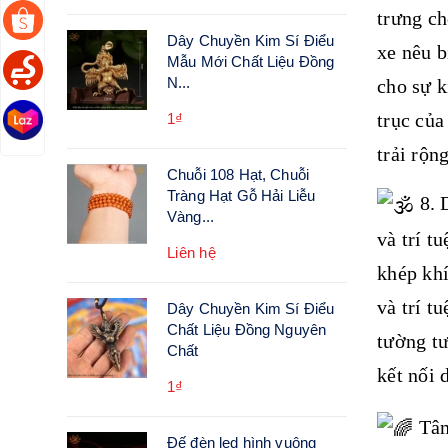
trưng ch
Dây Chuyền Kim Sí Điểu
xe nêu b
Mẫu Mới Chất Liệu Đồng
N...
cho sự k
trục của
1₫
trải rộn
Chuỗi 108 Hạt, Chuỗi
Tràng Hạt Gỗ Hải Liễu
8. 
Vàng...
và trí t
Liên hệ
khép khí
và trí t
Dây Chuyền Kim Sí Điểu
Chất Liệu Đồng Nguyên
tường tư
Chất
kết nối 
1₫
Tâm 
Đế đèn led hình vuông