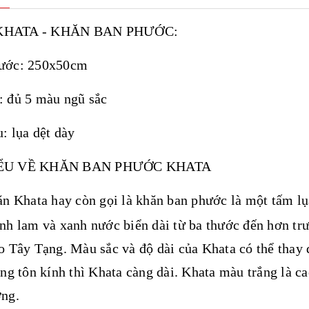
HATA - KHĂN BAN PHƯỚC:
ước: 250x50cm
: đủ 5 màu ngũ sắc
u: lụa dệt dày
ỂU VỀ KHĂN BAN PHƯỚC KHATA
 Khata hay còn gọi là khăn ban phước là một tấm 
nh lam và xanh nước biển dài từ ba thước đến hơn trư
o Tây Tạng. Màu sắc và độ dài của Khata có thể thay 
àng tôn kính thì Khata càng dài. Khata màu trắng là c
ợng.