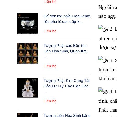
Liên hệ
Ngoài ra
nào ngụ 
Đế đèn led nhiều màu-chất
liệu pha lê cao cấp-k...
2. 
Liên hệ
phiền nã
Tượng Phật các Bổn tôn
được sự
Liên Hoa Sinh, Quan Âm,
...
3. 
Liên hệ
luôn lin
khổ đau.
Tượng Phật Kim Cang Tát
Đỏa Lưu Ly Cao Cấp Đặc
4. 
...
tịnh, ch
Liên hệ
Phật tha
Tượng Liên Hoa Sinh bằng