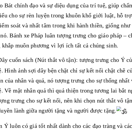
o Bát chính đạo và sự diệu dụng của trí tuệ, giúp ch
iểu cho sự rèn luyện trong khuôn khổ giới luật, hỗ tr
iểm soát và nhất tâm trong khi hành thiền, giống như
 nó. Bánh xe Pháp luân tượng trưng cho giáo pháp – ch
g khắp muôn phương vì lợi ích tất cả chúng sinh.
Dây cuốn sách (Nút thắt vô tận): tượng trưng cho Ý củ
uệ. Hình ảnh sợi dây bện chặt chỉ sự kết nối chặt chẽ 
n của nhân và quả, nó tượng trưng cho sự thống nhất v
uệ. Về mặt nhân quả thì quả thiện trong tương lai bắt n
ợng trưng cho sự kết nối, nên khi chọn nút thắt vô tận
duyên lành giữa người tặng và người được tặng.
Ý luôn có giá tốt nhất dành cho các đạo tràng và cá