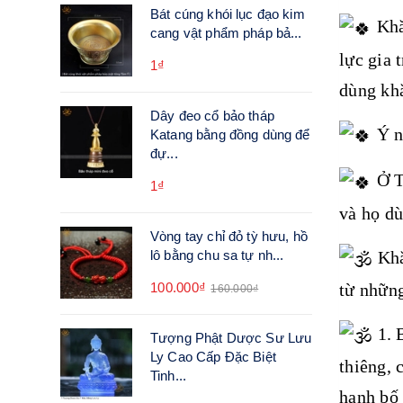
Bát cúng khói lục đạo kim
Khăn
cang vật phẩm pháp bả...
lực gia 
1₫
dùng khă
Dây đeo cổ bảo tháp
Ý n
Katang bằng đồng dùng để
đự...
Ở T
1₫
và họ dù
Vòng tay chỉ đỏ tỳ hưu, hồ
Khă
lô bằng chu sa tự nh...
100.000₫
từ những
160.000₫
1. 
Tượng Phật Dược Sư Lưu
Ly Cao Cấp Đặc Biệt
thiêng, 
Tinh...
hạnh bố 