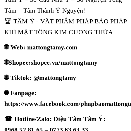
Tâm – Tâm Thành Ý Nguyện!
🏆 TÂM Ý - VẬT PHẨM PHÁP BẢO PHÁP
KHÍ MẬT TÔNG KIM CƯƠNG THỪA
🌐 Web: mattongtamy.com
🌐Shopee:shopee.vn/mattongtamy
🌐 Tiktok: @mattongtamy
🌐 Fanpage:
https://www.facebook.com/phapbaomattong
☎ Hotline/Zalo: Diệu Tâm Tâm Ý:
0968.52.81.65 – 0773.63.63.33