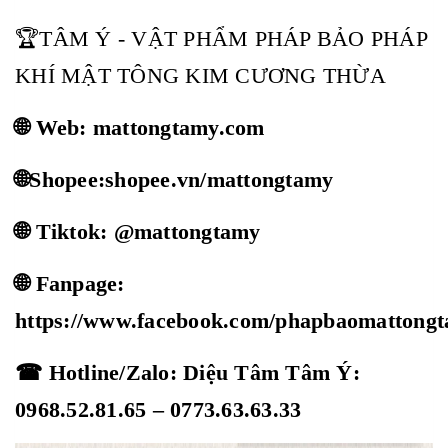
🏆TÂM Ý - VẬT PHẨM PHÁP BẢO PHÁP
KHÍ MẬT TÔNG KIM CƯƠNG THỪA
🌐 Web: mattongtamy.com
🌐Shopee:shopee.vn/mattongtamy
🌐 Tiktok: @mattongtamy
🌐 Fanpage:
https://www.facebook.com/phapbaomattong
☎ Hotline/Zalo: Diệu Tâm Tâm Ý:
0968.52.81.65 – 0773.63.63.33