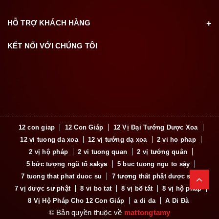
HỖ TRỢ KHÁCH HÀNG
KẾT NỐI VỚI CHÚNG TÔI
12 con giap
12 Con Giáp
12 Vị Đại Tướng Dược Xoa
12 vi tuong da xoa
12 vị tướng dạ xoa
2 vi ho phap
2 vị hộ pháp
2 vi tuong quan
2 vị tướng quân
5 bức tượng ngũ tổ sakya
5 buc tuong ngu to sậy
7 tuong that phat duoc su
7 tượng thất phật dược sư
7 vị dược sư phật
8 vi bo tat
8 vị bồ tát
8 vị hộ pháp
8 Vị Hộ Pháp Cho 12 Con Giáp
a di da
A Di Đà
© Bản quyền thuộc về
mattongtamy