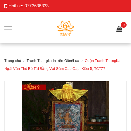
Hotline:
0773636333
0
Trang chủ
Tranh Thangka in trên Gấm/Lụa
Cuộn Tranh ThangKa
Ngài Văn Thù Bồ Tát Bằng Vải Gấm Cao Cấp, Kiểu 5, TCT77