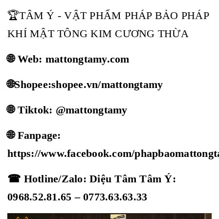
🏆TÂM Ý - VẬT PHẨM PHÁP BẢO PHÁP
KHÍ MẬT TÔNG KIM CƯƠNG THỪA
🌐 Web: mattongtamy.com
🌐Shopee:shopee.vn/mattongtamy
🌐 Tiktok: @mattongtamy
🌐 Fanpage:
https://www.facebook.com/phapbaomattong
☎ Hotline/Zalo: Diệu Tâm Tâm Ý:
0968.52.81.65 – 0773.63.63.33