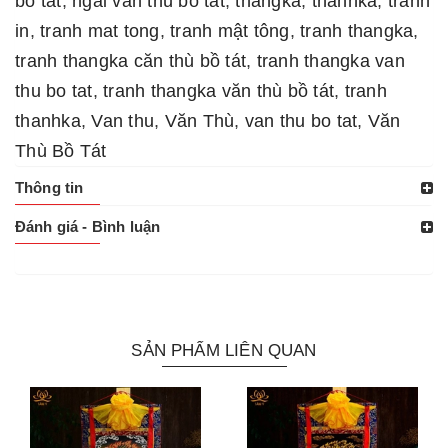
bo tat
,
ngài văn thù bồ tát
,
thangka
,
thanhka
,
tranh
in
,
tranh mat tong
,
tranh mật tông
,
tranh thangka
,
tranh thangka căn thù bồ tát
,
tranh thangka van
thu bo tat
,
tranh thangka văn thù bồ tát
,
tranh
thanhka
,
Van thu
,
Văn Thù
,
van thu bo tat
,
Văn
Thù Bồ Tát
Thông tin
Đánh giá - Bình luận
SẢN PHẨM LIÊN QUAN