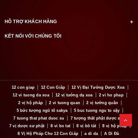
HỖ TRỢ KHÁCH HÀNG
KẾT NỐI VỚI CHÚNG TÔI
12 con giap
12 Con Giáp
12 Vị Đại Tướng Dược Xoa
12 vi tuong da xoa
12 vị tướng dạ xoa
2 vi ho phap
2 vị hộ pháp
2 vi tuong quan
2 vị tướng quân
5 bức tượng ngũ tổ sakya
5 buc tuong ngu to sậy
7 tuong that phat duoc su
7 tượng thất phật dược sư
7 vị dược sư phật
8 vi bo tat
8 vị bồ tát
8 vị hộ pháp
8 Vị Hộ Pháp Cho 12 Con Giáp
a di da
A Di Đà