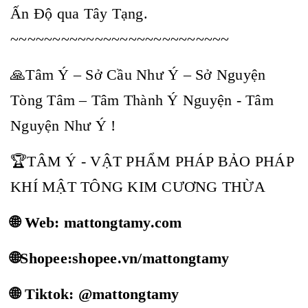
Ấn Độ qua Tây Tạng.
~~~~~~~~~~~~~~~~~~~~~~~~~~
🙏Tâm Ý – Sở Cầu Như Ý – Sở Nguyện
Tòng Tâm – Tâm Thành Ý Nguyện - Tâm
Nguyện Như Ý !
🏆TÂM Ý - VẬT PHẨM PHÁP BẢO PHÁP
KHÍ MẬT TÔNG KIM CƯƠNG THỪA
🌐 Web: mattongtamy.com
🌐Shopee:shopee.vn/mattongtamy
🌐 Tiktok: @mattongtamy