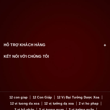
HỖ TRỢ KHÁCH HÀNG
KẾT NỐI VỚI CHÚNG TÔI
12 con giap
12 Con Giáp
12 Vị Đại Tướng Dược Xoa
12 vi tuong da xoa
12 vị tướng dạ xoa
2 vi ho phap
2 vị hộ pháp
2 vi tuong quan
2 vị tướng quân