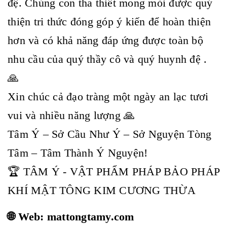
đệ. Chúng con tha thiết mong mỏi được quý
thiện tri thức đóng góp ý kiến để hoàn thiện
hơn và có khả năng đáp ứng được toàn bộ
nhu cầu của quý thầy cô và quý huynh đệ .
🙏
Xin chúc cả đạo tràng một ngày an lạc tươi
vui và nhiều năng lượng 🙏
Tâm Ý – Sở Cầu Như Ý – Sở Nguyện Tòng
Tâm – Tâm Thành Ý Nguyện!
🏆 TÂM Ý - VẬT PHẨM PHÁP BẢO PHÁP
KHÍ MẬT TÔNG KIM CƯƠNG THỪA
🌐 Web: mattongtamy.com