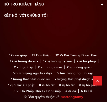
HỖ TRỢ KHÁCH HÀNG
KẾT NỐI VỚI CHÚNG TÔI
12 con giap
12 Con Giáp
12 Vị Đại Tướng Dược Xoa
12 vi tuong da xoa
12 vị tướng dạ xoa
2 vi ho phap
2 vị hộ pháp
2 vi tuong quan
2 vị tướng quân
5 bức tượng ngũ tổ sakya
5 buc tuong ngu to sậy
7 tuong that phat duoc su
7 tượng thất phật dược sư
7 vị dược sư phật
8 vi bo tat
8 vị bồ tát
8 vị hộ pháp
8 Vị Hộ Pháp Cho 12 Con Giáp
a di da
A Di Đà
© Bản quyền thuộc về
mattongtamy