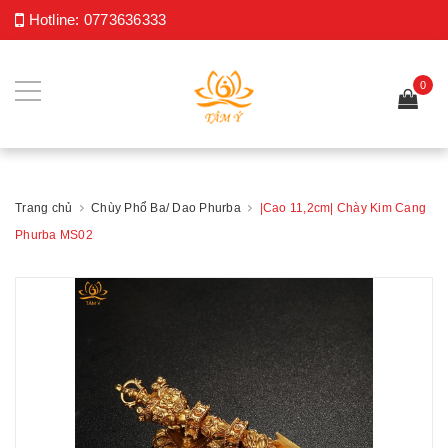
Hotline:
0773636333
0
Trang chủ
Chùy Phổ Ba/ Dao Phurba
|Cao 11,2cm| Chày Kim Cang
Phurba MS02