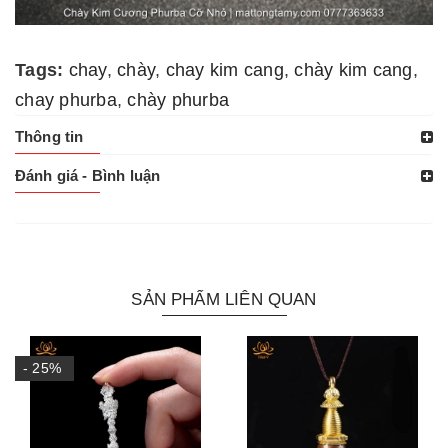
Tags:
chay
,
chày
,
chay kim cang
,
chày kim cang
,
chay phurba
,
chày phurba
Thông tin
Đánh giá - Bình luận
SẢN PHẨM LIÊN QUAN
- 25%