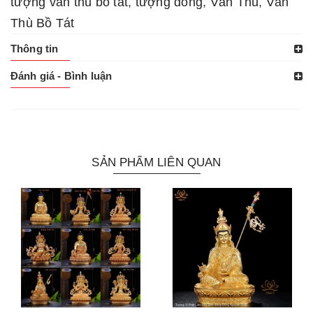
tượng văn thù bồ tát
,
tượng đồng
,
Văn Thù
,
Văn
Thù Bồ Tát
Thông tin
Đánh giá - Bình luận
SẢN PHẨM LIÊN QUAN