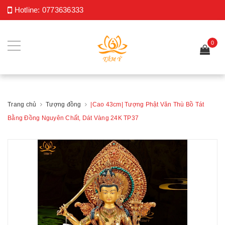
Hotline:
0773636333
0
Trang chủ
Tượng đồng
|Cao 43cm| Tượng Phật Văn Thù Bồ Tát
Bằng Đồng Nguyên Chất, Dát Vàng 24K TP37