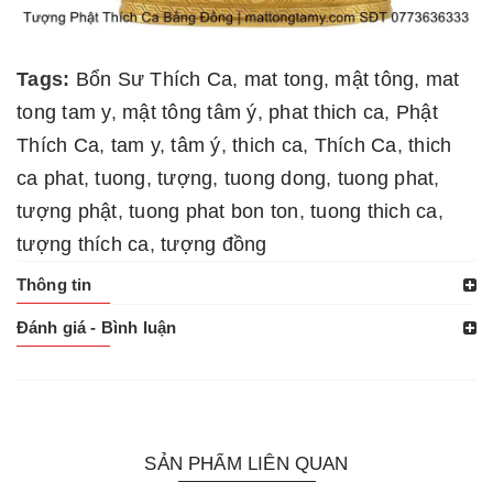
Tags:
Bổn Sư Thích Ca
,
mat tong
,
mật tông
,
mat
tong tam y
,
mật tông tâm ý
,
phat thich ca
,
Phật
Thích Ca
,
tam y
,
tâm ý
,
thich ca
,
Thích Ca
,
thich
ca phat
,
tuong
,
tượng
,
tuong dong
,
tuong phat
,
tượng phật
,
tuong phat bon ton
,
tuong thich ca
,
tượng thích ca
,
tượng đồng
Thông tin
Đánh giá - Bình luận
SẢN PHẨM LIÊN QUAN