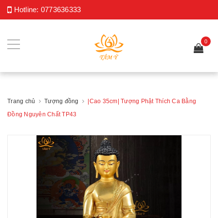
Hotline:
0773636333
0
Trang chủ
Tượng đồng
|Cao 35cm| Tượng Phật Thích Ca Bằng
Đồng Nguyên Chất TP43