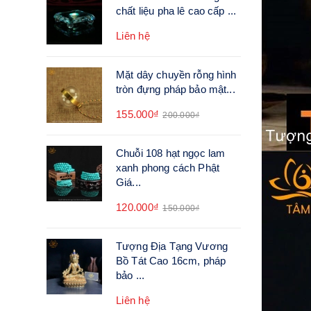
chất liệu pha lê cao cấp ...
Liên hệ
Mặt dây chuyền rỗng hình
tròn đựng pháp bảo mật...
155.000₫
200.000₫
Chuỗi 108 hạt ngọc lam
xanh phong cách Phật
Giá...
120.000₫
150.000₫
Tượng Địa Tạng Vương
Bồ Tát Cao 16cm, pháp
bảo ...
Liên hệ