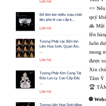
Liên hệ
=> Nếu 
Đế đèn led nhiều màu-chất
quý khá
liệu pha lê cao cấp-k...
🙏 Mật 
Liên hệ
lên hàn
Tượng Phật các Bổn tôn
luôn đư
Liên Hoa Sinh, Quan Âm,
mong mỏ
...
Liên hệ
được to
Xin chú
Tượng Phật Kim Cang Tát
Tâm Ý 
Đỏa Lưu Ly Cao Cấp Đặc
...
🏆 TÂ
Liên hệ
🌐 Web
Tượng Liên Hoa Sinh bằng