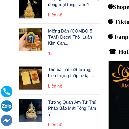
đồng mật tông Tâm Ý
🌐Shop
Liên hệ
🌐 Tik
Miếng Dán (COMBO 5
🌐 Fan
TẤM) Decal Thời Luân
Kim Can...
☎ Hotl
1₫
Thẻ bài bát kiết tường,
biểu tượng thập tự tại ...
Liên hệ
Tượng Quan Âm Tứ Thủ
Pháp Bảo Mật Tông Tâm
Ý
Liên hệ