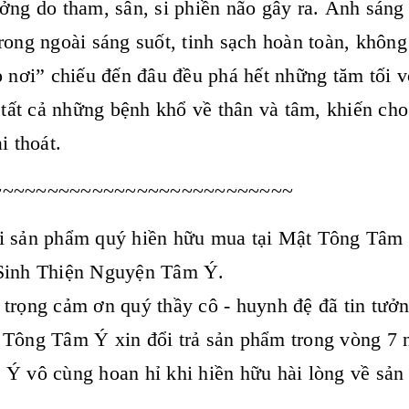
ởng do tham, sân, si phiền não gây ra. Ánh sáng
rong ngoài sáng suốt, tinh sạch hoàn toàn, khôn
p nơi” chiếu đến đâu đều phá hết những tăm tối v
ừ tất cả những bệnh khổ về thân và tâm, khiến c
ải thoát.
~~~~~~~~~~~~~~~~~~~~~~~~~~~
 sản phẩm quý hiền hữu mua tại Mật Tông Tâm Ý
Sinh Thiện Nguyện Tâm Ý.
 trọng cảm ơn quý thầy cô - huynh đệ đã tin t
Tông Tâm Ý xin đổi trả sản phẩm trong vòng 7 n
Ý vô cùng hoan hỉ khi hiền hữu hài lòng về sản