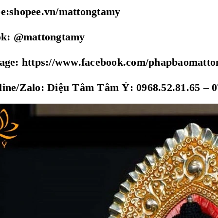
ee:shopee.vn/mattongtamy
tok: @mattongtamy
page: https://www.facebook.com/phapbaomatt
ine/Zalo: Diệu Tâm Tâm Ý: 0968.52.81.65 – 0