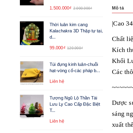
1.500.000₫
Mô tả
2.000.000₫
|Cao 3
Thời luân kim cang
Kalachakra 3D Thập tự tại,
d...
Chất li
99.000₫
120.000₫
Kích t
Khối L
Túi đựng kinh luân-chuỗi
hạt-vòng cổ-các pháp b...
Các thô
Liên hệ
~~~~~
Tượng Ngũ Lộ Thần Tài
Dược sư
Lưu Ly Cao Cấp Đặc Biệt
T...
sáng ng
Liên hệ
xuất th