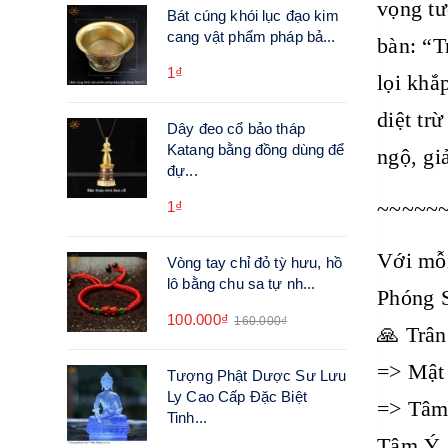
vọng tư
Bát cúng khói lục đạo kim
cang vật phẩm pháp bả...
bàn: “T
1₫
lọi khắ
diệt tr
Dây đeo cổ bảo tháp
Katang bằng đồng dùng để
ngộ, gi
đự...
~~~~~
1₫
Với mỗi
Vòng tay chỉ đỏ tỳ hưu, hồ
lô bằng chu sa tự nh...
Phóng 
100.000₫
160.000₫
🙏 Trân
=> Mật 
Tượng Phật Dược Sư Lưu
Ly Cao Cấp Đặc Biệt
=> Tâm 
Tinh...
Tâm Ý