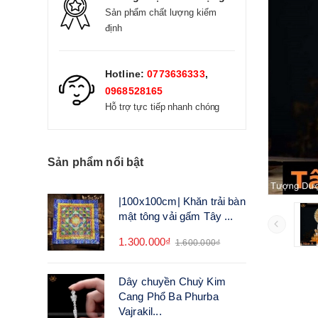
Sản phẩm chất lượng kiểm
định
Hotline:
0773636333
,
0968528165
Hỗ trợ tực tiếp nhanh chóng
Sản phẩm nổi bật
|100x100cm| Khăn trải bàn
mật tông vải gấm Tây ...
1.300.000₫
1.600.000₫
Dây chuyền Chuỳ Kim
Cang Phổ Ba Phurba
Vajrakil...