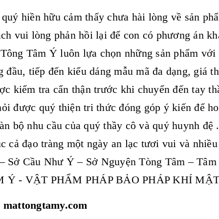
quý hiền hữu cảm thấy chưa hài lòng về sản phẩ
ch vui lòng phản hồi lại để con có phương án kh
Tông Tâm Ý luôn lựa chọn những sản phẩm với t
g đầu, tiếp đến kiểu dáng mẫu mã đa dạng, giá t
ợc kiểm tra cẩn thận trước khi chuyển đến tay th
i được quý thiện tri thức đóng góp ý kiến để h
àn bộ nhu cầu của quý thầy cô và quý huynh đệ 
c cả đạo tràng một ngày an lạc tươi vui và nhiề
– Sở Cầu Như Ý – Sở Nguyện Tòng Tâm – Tâm
M Ý - VẬT PHẨM PHÁP BẢO PHÁP KHÍ M
: mattongtamy.com