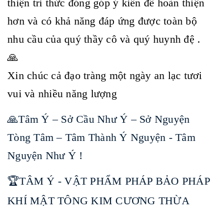
thiện tri thức đóng góp ý kiến để hoàn thiện
hơn và có khả năng đáp ứng được toàn bộ
nhu cầu của quý thầy cô và quý huynh đệ .
🙏
Xin chúc cả đạo tràng một ngày an lạc tươi
vui và nhiều năng lượng
🙏Tâm Ý – Sở Cầu Như Ý – Sở Nguyện
Tòng Tâm – Tâm Thành Ý Nguyện - Tâm
Nguyện Như Ý !
🏆TÂM Ý - VẬT PHẨM PHÁP BẢO PHÁP
KHÍ MẬT TÔNG KIM CƯƠNG THỪA