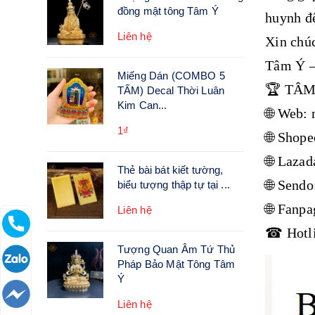
đồng mật tông Tâm Ý
huynh đệ
Liên hệ
Xin chúc
Tâm Ý –
Miếng Dán (COMBO 5
🏆 TÂM
TẤM) Decal Thời Luân
Kim Can...
🌐 Web:
1₫
🌐 Shope
🌐 Laza
Thẻ bài bát kiết tường,
🌐 Send
biểu tượng thập tự tại ...
🌐 Fanp
Liên hệ
☎ Hotli
Tượng Quan Âm Tứ Thủ
Pháp Bảo Mật Tông Tâm
Ý
Liên hệ