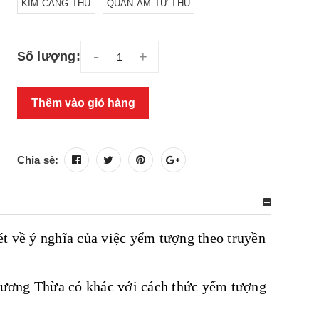
KIM CANG THỦ
QUAN ÂM TỨ THỦ
-
+
Số lượng:
Thêm vào giỏ hàng
Chia sẻ:
ét về ý nghĩa của việc yểm tượng theo truyền
Cương Thừa có khác với cách thức yểm tượng