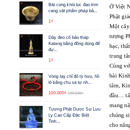
Bát cúng khói lục đạo kim
Ở Việt N
cang vật phẩm pháp bả...
Phật gi
1₫
Một cây 
tượng Ph
Dây đeo cổ bảo tháp
Katang bằng đồng dùng để
bạc, thấ
đự...
trung tâ
1₫
Cùng với
bài Kin
Vòng tay chỉ đỏ tỳ hưu, hồ
lô bằng chu sa tự nh...
tâm, Kin
100.000₫
160.000₫
đầu… tất
mang năn
Tượng Phật Dược Sư Lưu
chúng si
Ly Cao Cấp Đặc Biệt
Tinh...
cho năng