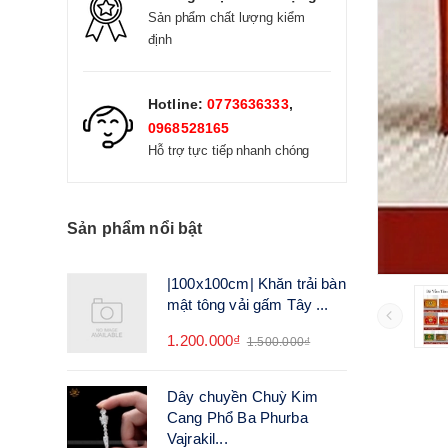
Sản phẩm chất lượng kiểm
định
Hotline:
0773636333
,
0968528165
Hỗ trợ tực tiếp nhanh chóng
Sản phẩm nổi bật
|100x100cm| Khăn trải bàn
mật tông vải gấm Tây ...
1.200.000₫
1.500.000₫
Dây chuyền Chuỳ Kim
Cang Phổ Ba Phurba
Vajrakil...