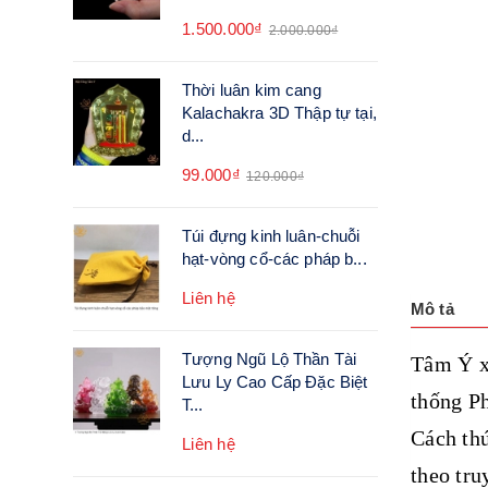
1.500.000₫
2.000.000₫
Thời luân kim cang
Kalachakra 3D Thập tự tại,
d...
99.000₫
120.000₫
Túi đựng kinh luân-chuỗi
hạt-vòng cổ-các pháp b...
Liên hệ
Mô tả
Tượng Ngũ Lộ Thần Tài
Tâm Ý xi
Lưu Ly Cao Cấp Đặc Biệt
thống P
T...
Cách th
Liên hệ
theo tru