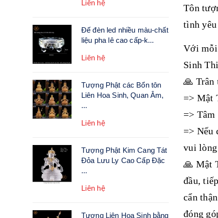
Liên hệ
Tôn tượn
tình yêu
Đế đèn led nhiều màu-chất
liệu pha lê cao cấp-k...
Với mỗi
Liên hệ
Sinh Th
🙏 Trân
Tượng Phật các Bổn tôn
Liên Hoa Sinh, Quan Âm,
=> Mật T
...
=> Tâm Ý
Liên hệ
=> Nếu q
vui lòng
Tượng Phật Kim Cang Tát
Đỏa Lưu Ly Cao Cấp Đặc
🙏 Mật T
...
đầu, tiế
Liên hệ
cẩn thận
đóng góp
Tượng Liên Hoa Sinh bằng