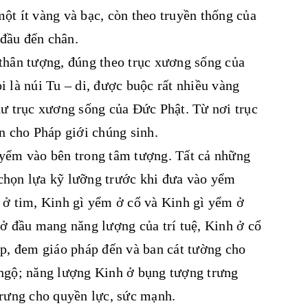
ột ít vàng và bạc, còn theo truyền thống của
đầu đến chân.
thân tượng, đúng theo trục xương sống của
 là núi Tu – di, được buộc rất nhiều vàng
hư trục xương sống của Đức Phật. Từ nơi trục
n cho Pháp giới chúng sinh.
 yểm vào bên trong tâm tượng. Tất cả những
chọn lựa kỹ lưỡng trước khi đưa vào yểm
 ở tim, Kinh gì yểm ở cổ và Kinh gì yểm ở
ở đầu mang năng lượng của trí tuệ, Kinh ở cổ
áp, đem giáo pháp đến và ban cát tường cho
 ngộ; năng lượng Kinh ở bụng tượng trưng
trưng cho quyền lực, sức mạnh.