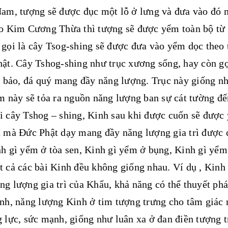
am, tượng sẽ được đục một lỗ ở lưng và đưa vào đó m
áo Kim Cương Thừa thì tượng sẽ được yểm toàn bộ từ 
gọi là cây Tsog-shing sẽ được đưa vào yểm dọc theo 
ật. Cây Tshog-shing như trục xương sống, hay còn gọi
t bảo, đá quý mang đầy năng lượng. Trục này giống n
m này sẽ tỏa ra nguồn năng lượng ban sự cát tường đế
 cây Tshog – shing, Kinh sau khi được cuốn sẽ được
h mà Đức Phật dạy mang đầy năng lượng gia trì được 
h gì yểm ở tòa sen, Kinh gì yểm ở bụng, Kinh gì yểm
 cả các bài Kinh đều không giống nhau. Ví dụ , Kinh 
g lượng gia trì của Khẩu, khả năng có thể thuyết ph
nh, năng lượng Kinh ở tim tượng trưng cho tâm giác
 lực, sức mạnh, giống như luân xa ở đan điền tượng 