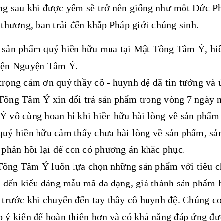
g sau khi được yểm sẽ trở nên giống như một Đức Phật
 thương, ban trải đến khắp Pháp giới chúng sinh.
 sản phẩm quý hiền hữu mua tại Mật Tông Tâm Ý, hiề
iện Nguyện Tâm Ý.
 trọng cảm ơn quý thầy cô - huynh đệ đã tin tưởng v
ông Tâm Ý xin đổi trả sản phẩm trong vòng 7 ngày nế
 vô cùng hoan hỉ khi hiền hữu hài lòng về sản phẩm
uý hiền hữu cảm thấy chưa hài lòng về sản phẩm, sản
 phản hồi lại để con có phương án khắc phục.
ông Tâm Ý luôn lựa chọn những sản phẩm với tiêu ch
p đến kiểu dáng mẫu mã đa dạng, giá thành sản phẩm h
 trước khi chuyển đến tay thầy cô huynh đệ. Chúng co
 ý kiến để hoàn thiện hơn và có khả năng đáp ứng đư