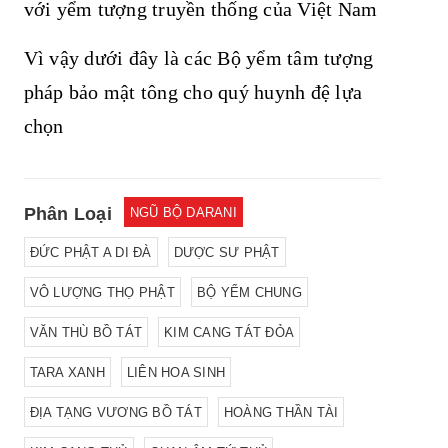
với yểm tượng truyền thống của Việt Nam
Vì vậy dưới đây là các Bộ yểm tâm tượng
pháp bảo mật tông cho quý huynh đệ lựa
chọn
Phân Loại
NGŨ BỘ DARANI
ĐỨC PHẬT A DI ĐÀ
DƯỢC SƯ PHẬT
VÔ LƯỢNG THỌ PHẬT
BỘ YỂM CHUNG
VĂN THÙ BỒ TÁT
KIM CANG TÁT ĐỎA
TARA XANH
LIÊN HOA SINH
ĐỊA TẠNG VƯƠNG BỒ TÁT
HOÀNG THẦN TÀI