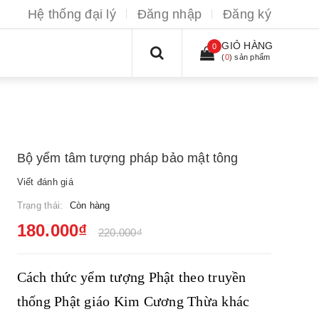
Hệ thống đại lý
Đăng nhập
Đăng ký
GIỎ HÀNG
0
(
0
) sản phẩm
Bộ yểm tâm tượng pháp bảo mật tông
Viết đánh giá
Trạng thái:
Còn hàng
180.000₫
220.000₫
Cách thức yểm tượng Phật theo truyền
thống Phật giáo Kim Cương Thừa khác