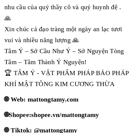
nhu cầu của quý thầy cô và quý huynh đệ .
🙏
Xin chúc cả đạo tràng một ngày an lạc tươi
vui và nhiều năng lượng 🙏
Tâm Ý – Sở Cầu Như Ý – Sở Nguyện Tòng
Tâm – Tâm Thành Ý Nguyện!
🏆 TÂM Ý - VẬT PHẨM PHÁP BẢO PHÁP
KHÍ MẬT TÔNG KIM CƯƠNG THỪA
🌐 Web: mattongtamy.com
🌐Shopee:shopee.vn/mattongtamy
🌐 Tiktok: @mattongtamy