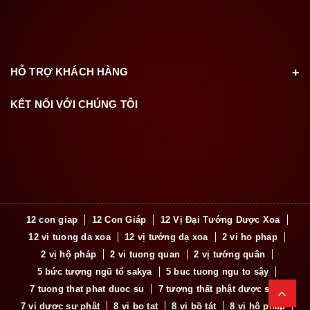
HỖ TRỢ KHÁCH HÀNG
KẾT NỐI VỚI CHÚNG TÔI
12 con giap
12 Con Giáp
12 Vị Đại Tướng Dược Xoa
12 vi tuong da xoa
12 vị tướng dạ xoa
2 vi ho phap
2 vị hộ pháp
2 vi tuong quan
2 vị tướng quân
5 bức tượng ngũ tổ sakya
5 buc tuong ngu to sậy
7 tuong that phat duoc su
7 tượng thất phật dược sư
7 vị dược sư phật
8 vi bo tat
8 vị bồ tát
8 vị hộ pháp