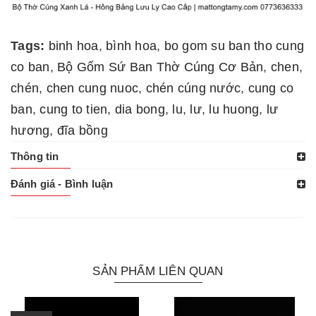
Tags:
binh hoa
,
bình hoa
,
bo gom su ban tho cung
co ban
,
Bộ Gốm Sứ Ban Thờ Cúng Cơ Bản
,
chen
,
chén
,
chen cung nuoc
,
chén cúng nước
,
cung co
ban
,
cung to tien
,
dia bong
,
lu
,
lư
,
lu huong
,
lư
hương
,
đĩa bồng
Thông tin
Đánh giá - Bình luận
SẢN PHẨM LIÊN QUAN